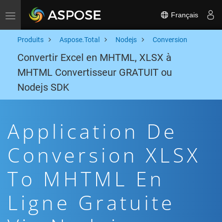
Français
Toggle navigation
Produits
Aspose.Total
Nodejs
Conversion
Convertir Excel en MHTML, XLSX à
MHTML Convertisseur GRATUIT ou
Nodejs SDK
Application De
Conversion XLSX
To MHTML En
Ligne Gratuite