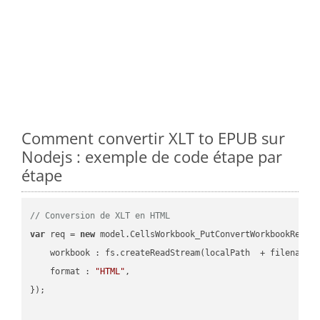
Comment convertir XLT to EPUB sur
Nodejs : exemple de code étape par
étape
// Conversion de XLT en HTML
var
 req = 
new
 model.CellsWorkbook_PutConvertWorkbookReques
workbook
 : fs.createReadStream(localPath  + filename 
format
 : 
"HTML"
,

});
