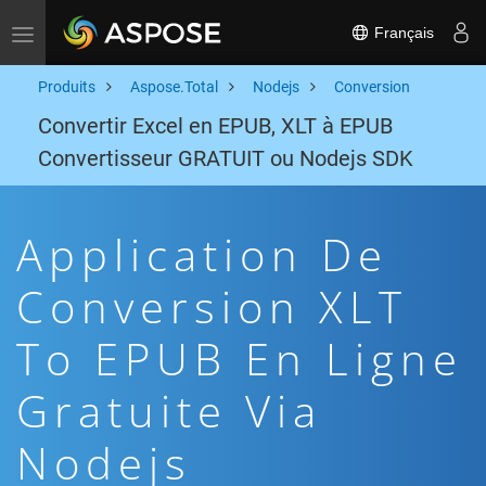
Français
Toggle navigation
Produits
Aspose.Total
Nodejs
Conversion
Convertir Excel en EPUB, XLT à EPUB
Convertisseur GRATUIT ou Nodejs SDK
Application De
Conversion XLT
To EPUB En Ligne
Gratuite Via
Nodejs