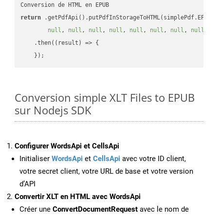
return
 .getPdfApi().putPdfInStorageToHTML(simplePdf.EPUB,
null
, 
null
, 
null
, 
null
, 
null
, 
null
, 
null
, 
null
, 
n
    .then(
(
result
) =>
 {

Conversion simple XLT Files to EPUB
sur Nodejs SDK
Configurer WordsApi et CellsApi
Initialiser
WordsApi
et
CellsApi
avec votre ID client,
votre secret client, votre URL de base et votre version
d’API
Convertir XLT en HTML avec WordsApi
Créer une
ConvertDocumentRequest
avec le nom de