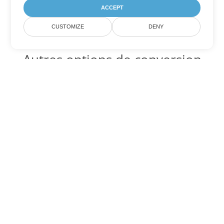
ACCEPT
CUSTOMIZE
DENY
Autres options de conversion
Excel
Convertir XLT en DOC
DOC:
Microsoft Word Binary Format
Convertir XLT en DOT
DOT:
Microsoft Word Template Files
Convertir XLT en DOCX
DOCX:
Office 2007+ Word Document
Convertir XLT en DOCM