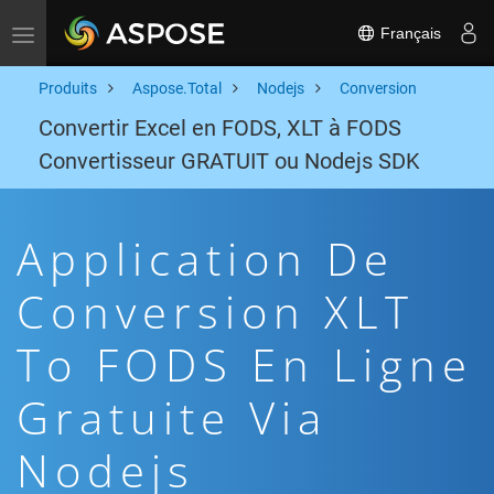
Français
Toggle navigation
Produits
Aspose.Total
Nodejs
Conversion
Convertir Excel en FODS, XLT à FODS
Convertisseur GRATUIT ou Nodejs SDK
Application De
Conversion XLT
To FODS En Ligne
Gratuite Via
Nodejs