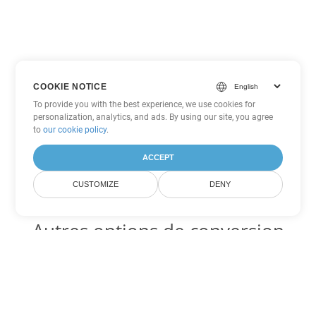
COOKIE NOTICE
To provide you with the best experience, we use cookies for
personalization, analytics, and ads. By using our site, you agree
to
our cookie policy
.
ACCEPT
CUSTOMIZE
DENY
Autres options de conversion
Excel
Convertir XLT en DOC
DOC:
Microsoft Word Binary Format