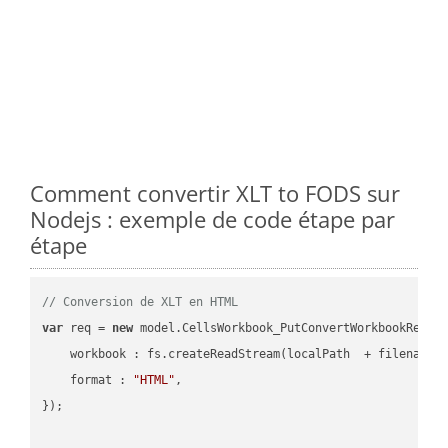
Comment convertir XLT to FODS sur
Nodejs : exemple de code étape par
étape
// Conversion de XLT en HTML
var
 req = 
new
 model.CellsWorkbook_PutConvertWorkbookReques
workbook
 : fs.createReadStream(localPath  + filename 
format
 : 
"HTML"
,

});
