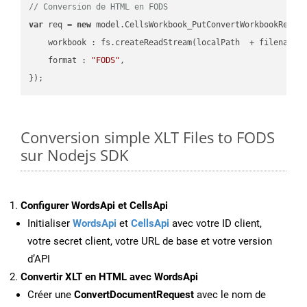
// Conversion de HTML en FODS
var
 req = 
new
 model.CellsWorkbook_PutConvertWorkbookReques
workbook
 : fs.createReadStream(localPath  + filename 
format
 : 
"FODS"
,

Conversion simple XLT Files to FODS
sur Nodejs SDK
Configurer WordsApi et CellsApi
Initialiser
WordsApi
et
CellsApi
avec votre ID client,
votre secret client, votre URL de base et votre version
d’API
Convertir XLT en HTML avec WordsApi
Créer une
ConvertDocumentRequest
avec le nom de