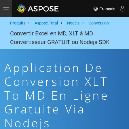
Français
Toggle navigation
Produits
Aspose.Total
Nodejs
Conversion
Convertir Excel en MD, XLT à MD
Convertisseur GRATUIT ou Nodejs SDK
Application De
Conversion XLT
To MD En Ligne
Gratuite Via
Nodejs