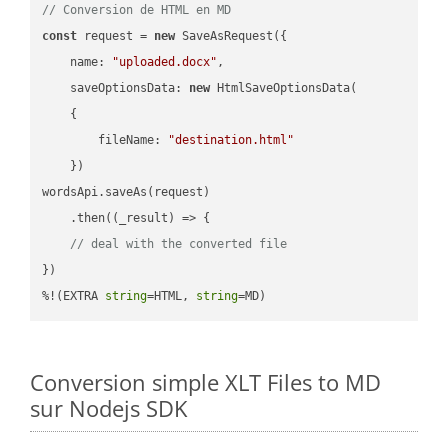
// Conversion de HTML en MD
const
 request = 
new
 SaveAsRequest({

name
: 
"uploaded.docx"
,

saveOptionsData
: 
new
 HtmlSaveOptionsData(

    {

fileName
: 
"destination.html"
    })

wordsApi.saveAs(request)

    .then(
(
_result
) =>
 {

// deal with the converted file
})

%!(EXTRA 
string
=HTML, 
string
=MD)
Conversion simple XLT Files to MD
sur Nodejs SDK