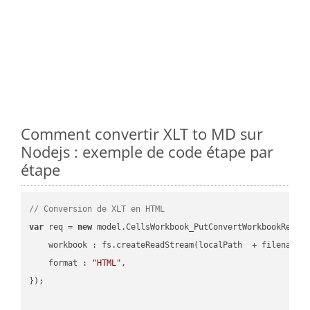
Comment convertir XLT to MD sur
Nodejs : exemple de code étape par
étape
// Conversion de XLT en HTML
var
 req = 
new
 model.CellsWorkbook_PutConvertWorkbookReques
workbook
 : fs.createReadStream(localPath  + filename 
format
 : 
"HTML"
,

});
