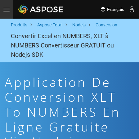
Français
Toggle navigation
Produits
Aspose.Total
Nodejs
Conversion
Convertir Excel en NUMBERS, XLT à
NUMBERS Convertisseur GRATUIT ou
Nodejs SDK
Application De
Conversion XLT
To NUMBERS En
Ligne Gratuite