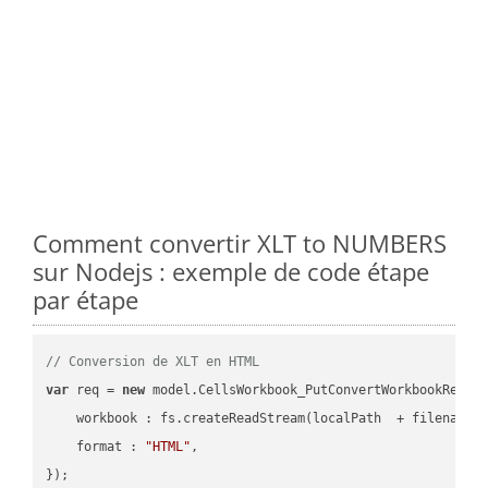
Comment convertir XLT to NUMBERS
sur Nodejs : exemple de code étape
par étape
// Conversion de XLT en HTML
var
 req = 
new
 model.CellsWorkbook_PutConvertWorkbookReques
workbook
 : fs.createReadStream(localPath  + filename 
format
 : 
"HTML"
,

});
