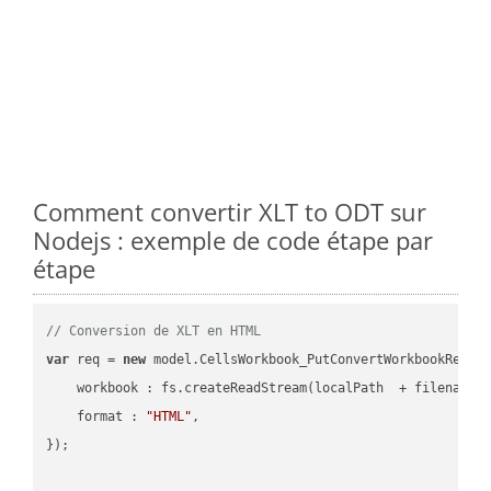
Comment convertir XLT to ODT sur
Nodejs : exemple de code étape par
étape
// Conversion de XLT en HTML
var
 req = 
new
 model.CellsWorkbook_PutConvertWorkbookReques
workbook
 : fs.createReadStream(localPath  + filename 
format
 : 
"HTML"
,

});
