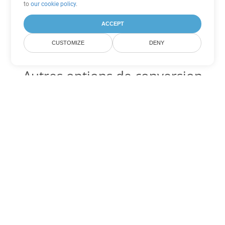
to
our cookie policy
.
ACCEPT
CUSTOMIZE
DENY
Autres options de conversion
Excel
Convertir XLT en DOC
DOC:
Microsoft Word Binary Format
Convertir XLT en DOT
DOT:
Microsoft Word Template Files
Convertir XLT en DOCX
DOCX:
Office 2007+ Word Document