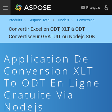
Français
Toggle navigation
Produits
Aspose.Total
Nodejs
Conversion
Convertir Excel en ODT, XLT à ODT
Convertisseur GRATUIT ou Nodejs SDK
Application De
Conversion XLT
To ODT En Ligne
Gratuite Via
Nodejs