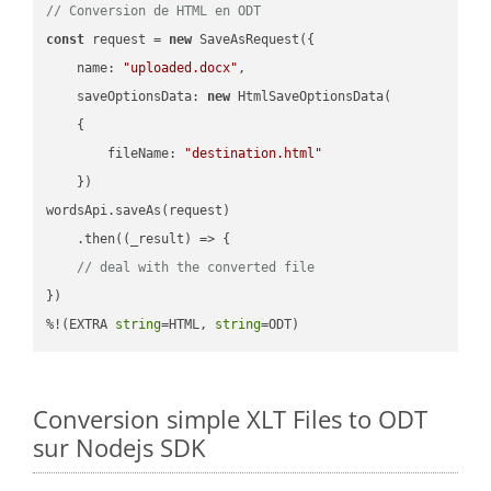
// Conversion de HTML en ODT
const
 request = 
new
 SaveAsRequest({

name
: 
"uploaded.docx"
,

saveOptionsData
: 
new
 HtmlSaveOptionsData(

    {

fileName
: 
"destination.html"
    })

wordsApi.saveAs(request)

    .then(
(
_result
) =>
 {

// deal with the converted file
})

%!(EXTRA 
string
=HTML, 
string
=ODT)
Conversion simple XLT Files to ODT
sur Nodejs SDK