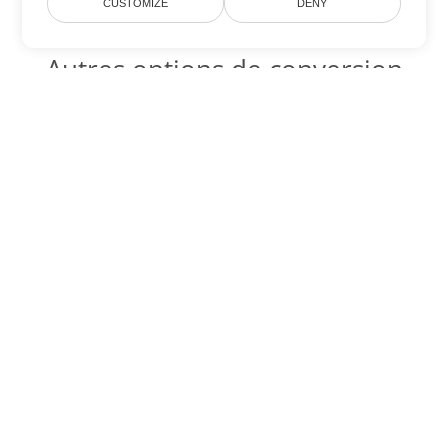
CUSTOMIZE
DENY
Autres options de conversion
Excel
Convertir XLT en DOC
DOC:
Microsoft Word Binary Format
Convertir XLT en DOT
DOT:
Microsoft Word Template Files
Convertir XLT en DOCX
DOCX:
Office 2007+ Word Document
Convertir XLT en DOCM
DOCM:
Microsoft Word 2007 Marco File