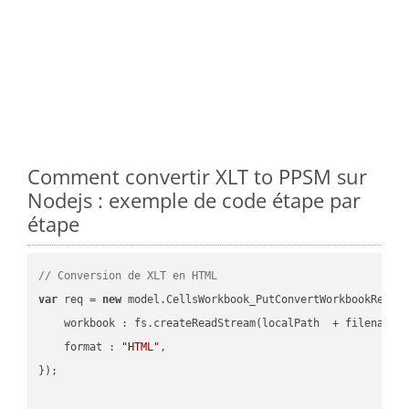
Comment convertir XLT to PPSM sur
Nodejs : exemple de code étape par
étape
// Conversion de XLT en HTML
var
 req = 
new
 model.CellsWorkbook_PutConvertWorkbookReques
workbook
 : fs.createReadStream(localPath  + filename 
format
 : 
"HTML"
,

});
