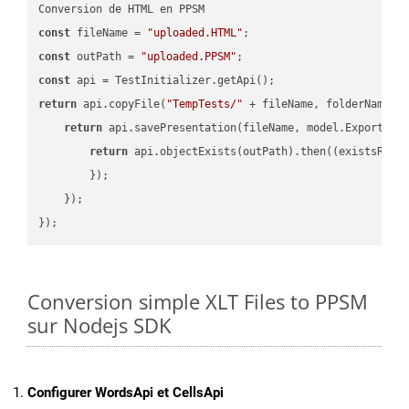
const
 fileName = 
"uploaded.HTML"
const
 outPath = 
"uploaded.PPSM"
const
return
 api.copyFile(
"TempTests/"
 + fileName, folderName +
return
 api.savePresentation(fileName, model.ExportFor
return
 api.objectExists(outPath).then(
(
existsResu
        });

    });

Conversion simple XLT Files to PPSM
sur Nodejs SDK
Configurer WordsApi et CellsApi