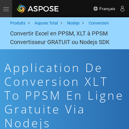
Français
Toggle navigation
Produits
Aspose.Total
Nodejs
Conversion
Convertir Excel en PPSM, XLT à PPSM
Convertisseur GRATUIT ou Nodejs SDK
Application De
Conversion XLT
To PPSM En Ligne
Gratuite Via
Nodejs