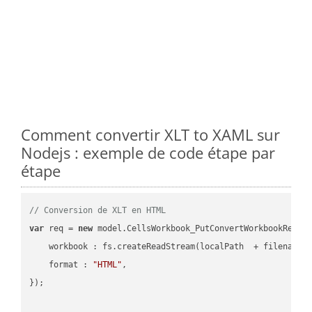
Comment convertir XLT to XAML sur
Nodejs : exemple de code étape par
étape
// Conversion de XLT en HTML
var
 req = 
new
 model.CellsWorkbook_PutConvertWorkbookReques
workbook
 : fs.createReadStream(localPath  + filename 
format
 : 
"HTML"
,

});
