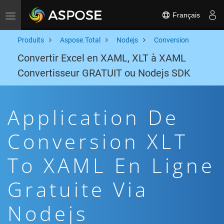
Français
Toggle navigation
Produits
Aspose.Total
Nodejs
Conversion
Convertir Excel en XAML, XLT à XAML
Convertisseur GRATUIT ou Nodejs SDK
Application De
Conversion XLT
To XAML En Ligne
Gratuite Via
Nodejs