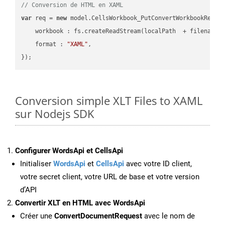
// Conversion de HTML en XAML
var
 req = 
new
 model.CellsWorkbook_PutConvertWorkbookReques
workbook
 : fs.createReadStream(localPath  + filename 
format
 : 
"XAML"
,

Conversion simple XLT Files to XAML
sur Nodejs SDK
Configurer WordsApi et CellsApi
Initialiser
WordsApi
et
CellsApi
avec votre ID client,
votre secret client, votre URL de base et votre version
d’API
Convertir XLT en HTML avec WordsApi
Créer une
ConvertDocumentRequest
avec le nom de