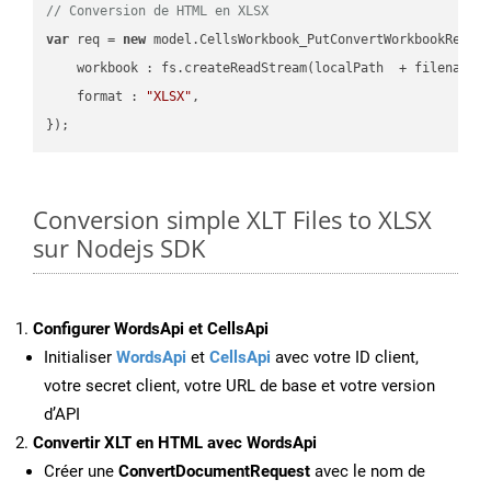
// Conversion de HTML en XLSX
var
 req = 
new
 model.CellsWorkbook_PutConvertWorkbookReques
workbook
 : fs.createReadStream(localPath  + filename 
format
 : 
"XLSX"
,

Conversion simple XLT Files to XLSX
sur Nodejs SDK
Configurer WordsApi et CellsApi
Initialiser
WordsApi
et
CellsApi
avec votre ID client,
votre secret client, votre URL de base et votre version
d’API
Convertir XLT en HTML avec WordsApi
Créer une
ConvertDocumentRequest
avec le nom de