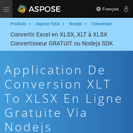
Français
Toggle navigation
Produits
Aspose.Total
Nodejs
Conversion
Convertir Excel en XLSX, XLT à XLSX
Convertisseur GRATUIT ou Nodejs SDK
Application De
Conversion XLT
To XLSX En Ligne
Gratuite Via
Nodejs