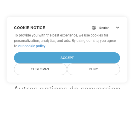
COOKIE NOTICE
To provide you with the best experience, we use cookies for
personalization, analytics, and ads. By using our site, you agree
to
our cookie policy
.
ACCEPT
CUSTOMIZE
DENY
Autres options de conversion
Excel
Convertir XLT en DOC
DOC:
Microsoft Word Binary Format