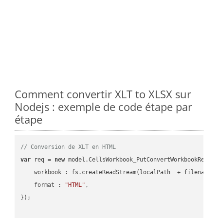
Comment convertir XLT to XLSX sur
Nodejs : exemple de code étape par
étape
// Conversion de XLT en HTML
var
 req = 
new
 model.CellsWorkbook_PutConvertWorkbookReques
workbook
 : fs.createReadStream(localPath  + filename 
format
 : 
"HTML"
,

});
