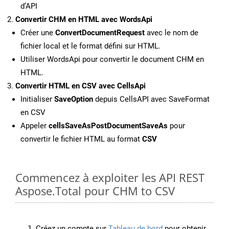
d’API
Convertir CHM en HTML avec WordsApi
Créer une
ConvertDocumentRequest
avec le nom de
fichier local et le format défini sur HTML.
Utiliser WordsApi pour convertir le document CHM en
HTML.
Convertir HTML en CSV avec CellsApi
Initialiser
SaveOption
depuis CellsAPI avec SaveFormat
en CSV
Appeler
cellsSaveAsPostDocumentSaveAs
pour
convertir le fichier HTML au format
CSV
Commencez à exploiter les API REST
Aspose.Total pour CHM to CSV
Créez un compte sur
Tableau de bord
pour obtenir