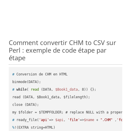
Comment convertir CHM to CSV sur
Perl : exemple de code étape par
étape
#
 Conversion de CHM en HTML
#
while
( 
read
 (DATA, 
$Book1_data
, 8)) {};
read (DATA, $Book1_data, $filelength);

close (DATA);    

#
 ready_file(
'api'
=> 
$api
, 
'file'
=>
$name
 + 
".CHM"
 ,
'folde
%
!(EXTRA string=HTML)