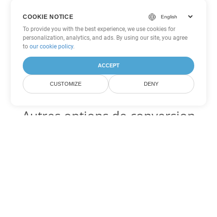
COOKIE NOTICE
To provide you with the best experience, we use cookies for
personalization, analytics, and ads. By using our site, you agree
to
our cookie policy
.
ACCEPT
CUSTOMIZE
DENY
Autres options de conversion
Word
Convertir CHM en DOC
DOC:
Microsoft Word Binary Format
Convertir CHM en DOT
DOT:
Microsoft Word Template Files