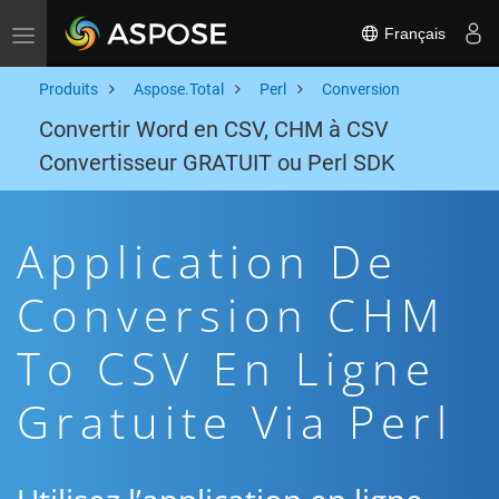
Français
Toggle navigation
Produits
Aspose.Total
Perl
Conversion
Convertir Word en CSV, CHM à CSV
Convertisseur GRATUIT ou Perl SDK
Application De
Conversion CHM
To CSV En Ligne
Gratuite Via Perl