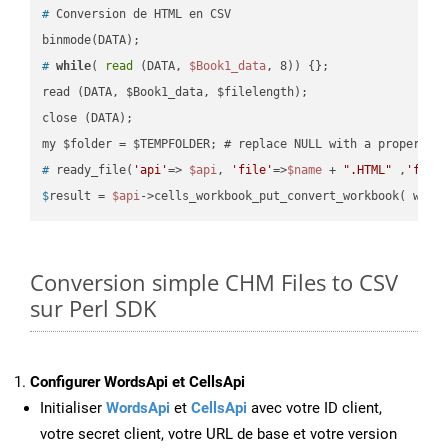
#
 Conversion de HTML en CSV
#
while
( 
read
 (DATA, 
$Book1_data
, 8)) {};
read (DATA, $Book1_data, $filelength);

close (DATA);    

#
 ready_file(
'api'
=> 
$api
, 
'file'
=>
$name
 + 
".HTML"
 ,
'fold
$
result = 
$api
->cells_workbook_put_convert_workbook( work
Conversion simple CHM Files to CSV
sur Perl SDK
Configurer WordsApi et CellsApi
Initialiser
WordsApi
et
CellsApi
avec votre ID client,
votre secret client, votre URL de base et votre version