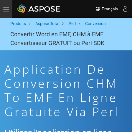
Français
Toggle navigation
Produits
Aspose.Total
Perl
Conversion
Convertir Word en EMF, CHM à EMF
Convertisseur GRATUIT ou Perl SDK
Application De
Conversion CHM
To EMF En Ligne
Gratuite Via Perl