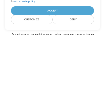
to
our cookie policy
.
ACCEPT
CUSTOMIZE
DENY
Autres options de conversion
Word
Convertir CHM en DOC
DOC:
Microsoft Word Binary Format
Convertir CHM en DOT
DOT:
Microsoft Word Template Files
Convertir CHM en DOCX
DOCX:
Office 2007+ Word Document