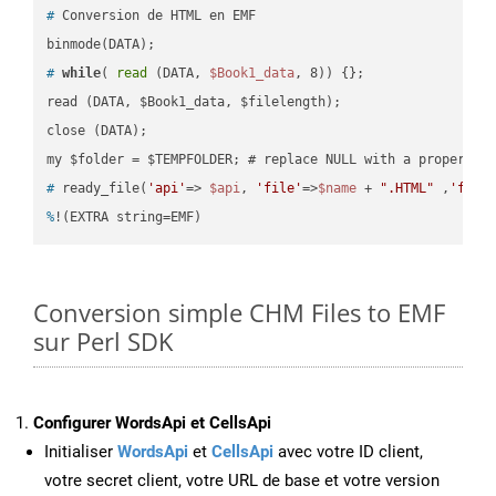
#
 Conversion de HTML en EMF
#
while
( 
read
 (DATA, 
$Book1_data
, 8)) {};
read (DATA, $Book1_data, $filelength);

close (DATA);    

#
 ready_file(
'api'
=> 
$api
, 
'file'
=>
$name
 + 
".HTML"
 ,
'fold
%
!(EXTRA string=EMF)
Conversion simple CHM Files to EMF
sur Perl SDK
Configurer WordsApi et CellsApi
Initialiser
WordsApi
et
CellsApi
avec votre ID client,
votre secret client, votre URL de base et votre version