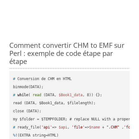
Comment convertir CHM to EMF sur
Perl : exemple de code étape par
étape
#
 Conversion de CHM en HTML
#
while
( 
read
 (DATA, 
$Book1_data
, 8)) {};
read (DATA, $Book1_data, $filelength);

close (DATA);    

#
 ready_file(
'api'
=> 
$api
, 
'file'
=>
$name
 + 
".CHM"
 ,
'folde
%
!(EXTRA string=HTML)