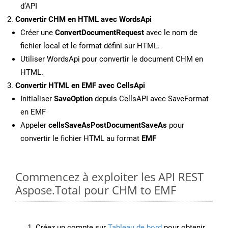
d’API
Convertir CHM en HTML avec WordsApi
Créer une
ConvertDocumentRequest
avec le nom de
fichier local et le format défini sur HTML.
Utiliser WordsApi pour convertir le document CHM en
HTML.
Convertir HTML en EMF avec CellsApi
Initialiser
SaveOption
depuis CellsAPI avec SaveFormat
en EMF
Appeler
cellsSaveAsPostDocumentSaveAs
pour
convertir le fichier HTML au format
EMF
Commencez à exploiter les API REST
Aspose.Total pour CHM to EMF
Créez un compte sur
Tableau de bord
pour obtenir