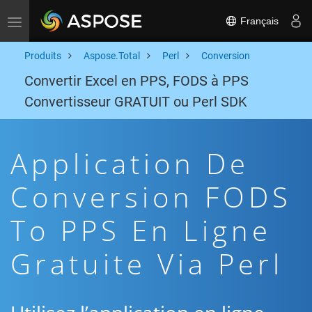
Français
Toggle navigation
Produits
Aspose.Total
Perl
Conversion
Convertir Excel en PPS, FODS à PPS
Convertisseur GRATUIT ou Perl SDK
Application De
Conversion FODS
To PPS En Ligne
Gratuite Via Perl