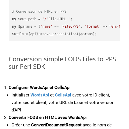
# Conversion de HTML en PPS
my
 $out_path = 
"/"
File.HTML
""
my
 $params = (
'name'
 => 
"File.PPS"
, 
'format'
 => 
'%!s(MISS
Conversion simple FODS Files to PPS
sur Perl SDK
Configurer WordsApi et CellsApi
Initialiser
WordsApi
et
CellsApi
avec votre ID client,
votre secret client, votre URL de base et votre version
d’API
Convertir FODS en HTML avec WordsApi
Créer une
ConvertDocumentRequest
avec le nom de