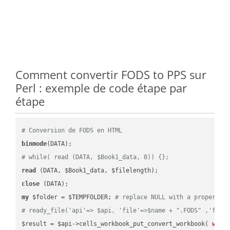
Comment convertir FODS to PPS sur
Perl : exemple de code étape par
étape
# Conversion de FODS en HTML
binmode
# while( read (DATA, $Book1_data, 8)) {};
read
close
my
 $folder = $TEMPFOLDER; 
# replace NULL with a proper va
# ready_file('api'=> $api, 'file'=>$name + ".FODS" ,'fold
$result = $api->cells_workbook_put_convert_workbook( 
work