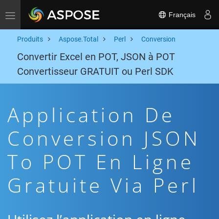
Français
Toggle navigation
Produits
Aspose.Total
Perl
Conversion
Convertir Excel en POT, JSON à POT
Convertisseur GRATUIT ou Perl SDK
Application De
Conversion JSON
To POT En Ligne
Gratuite Via Perl