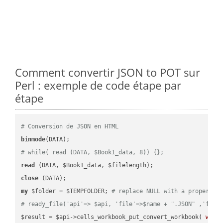
Comment convertir JSON to POT sur
Perl : exemple de code étape par
étape
# Conversion de JSON en HTML
binmode
# while( read (DATA, $Book1_data, 8)) {};
read
close
my
 $folder = $TEMPFOLDER; 
# replace NULL with a proper va
# ready_file('api'=> $api, 'file'=>$name + ".JSON" ,'fold
$result = $api->cells_workbook_put_convert_workbook( 
work