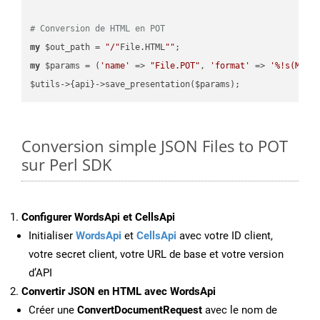
# Conversion de HTML en POT
my
 $out_path = 
"/"
File.HTML
""
my
 $params = (
'name'
 => 
"File.POT"
, 
'format'
 => 
'%!s(MISS
Conversion simple JSON Files to POT
sur Perl SDK
Configurer WordsApi et CellsApi
Initialiser
WordsApi
et
CellsApi
avec votre ID client,
votre secret client, votre URL de base et votre version
d’API
Convertir JSON en HTML avec WordsApi
Créer une
ConvertDocumentRequest
avec le nom de