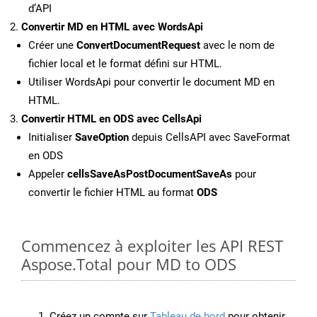
d’API
Convertir MD en HTML avec WordsApi
Créer une
ConvertDocumentRequest
avec le nom de
fichier local et le format défini sur HTML.
Utiliser WordsApi pour convertir le document MD en
HTML.
Convertir HTML en ODS avec CellsApi
Initialiser
SaveOption
depuis CellsAPI avec SaveFormat
en ODS
Appeler
cellsSaveAsPostDocumentSaveAs
pour
convertir le fichier HTML au format
ODS
Commencez à exploiter les API REST
Aspose.Total pour MD to ODS
Créez un compte sur
Tableau de bord
pour obtenir