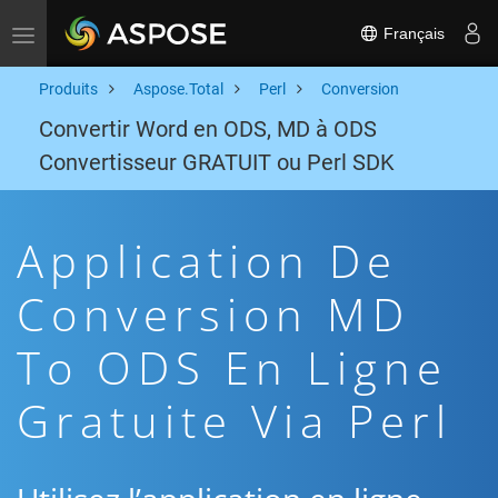
Français
Toggle navigation
Produits
Aspose.Total
Perl
Conversion
Convertir Word en ODS, MD à ODS
Convertisseur GRATUIT ou Perl SDK
Application De
Conversion MD
To ODS En Ligne
Gratuite Via Perl