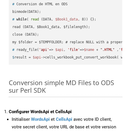
#
 Conversion de HTML en ODS
#
while
( 
read
 (DATA, 
$Book1_data
, 8)) {};
read (DATA, $Book1_data, $filelength);

close (DATA);    

#
 ready_file(
'api'
=> 
$api
, 
'file'
=>
$name
 + 
".HTML"
 ,
'fold
$
result = 
$api
->cells_workbook_put_convert_workbook( work
Conversion simple MD Files to ODS
sur Perl SDK
Configurer WordsApi et CellsApi
Initialiser
WordsApi
et
CellsApi
avec votre ID client,
votre secret client, votre URL de base et votre version