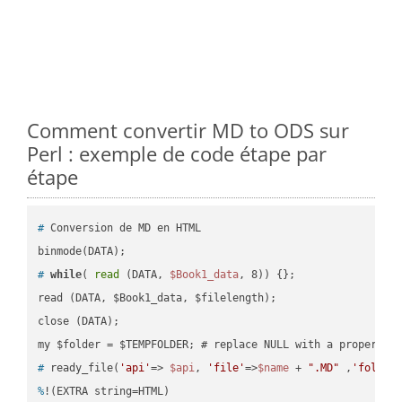
Comment convertir MD to ODS sur
Perl : exemple de code étape par
étape
#
 Conversion de MD en HTML
#
while
( 
read
 (DATA, 
$Book1_data
, 8)) {};
read (DATA, $Book1_data, $filelength);

close (DATA);    

#
 ready_file(
'api'
=> 
$api
, 
'file'
=>
$name
 + 
".MD"
 ,
'folder
%
!(EXTRA string=HTML)