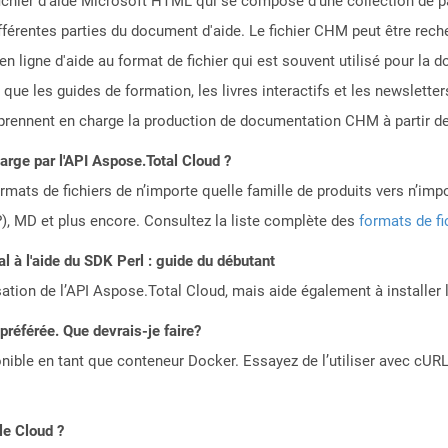
fichier d'aide Microsoft HTML qui se compose d'une collection de pa
ifférentes parties du document d'aide. Le fichier CHM peut être rech
 ligne d'aide au format de fichier qui est souvent utilisé pour la do
 que les guides de formation, les livres interactifs et les newslett
ennent en charge la production de documentation CHM à partir des 
harge par l'API Aspose.Total Cloud ?
mats de fichiers de n’importe quelle famille de produits vers n’impo
, MD et plus encore. Consultez la liste complète des
formats de fi
 à l'aide du SDK Perl : guide du débutant
sation de l’API Aspose.Total Cloud, mais aide également à installer 
référée. Que devrais-je faire?
ible en tant que conteneur Docker. Essayez de l’utiliser avec cURL
le Cloud ?