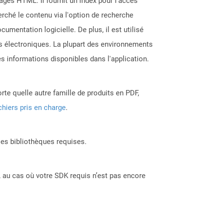
ges HTML. Il fournit un index pour l'accès
erché le contenu via l'option de recherche
cumentation logicielle. De plus, il est utilisé
ers électroniques. La plupart des environnements
informations disponibles dans l'application.
rte quelle autre famille de produits en PDF,
chiers pris en charge
.
les bibliothèques requises.
 au cas où votre SDK requis n’est pas encore