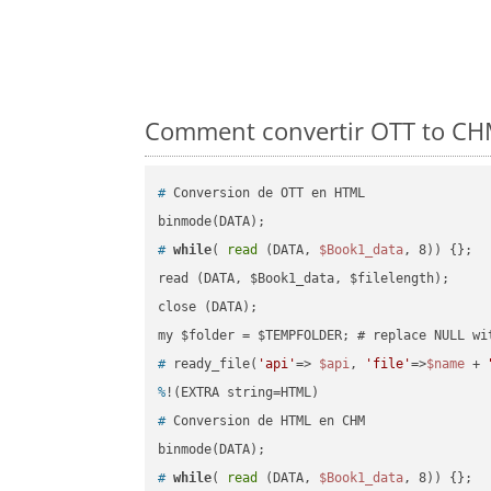
Comment convertir OTT to CHM 
#
 Conversion de OTT en HTML
#
while
( 
read
 (DATA, 
$Book1_data
, 8)) {};
read (DATA, $Book1_data, $filelength);

close (DATA);    

#
 ready_file(
'api'
=> 
$api
, 
'file'
=>
$name
 + 
%
!(EXTRA string=HTML)
#
 Conversion de HTML en CHM
#
while
( 
read
 (DATA, 
$Book1_data
, 8)) {};