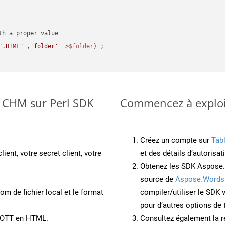
".HTML"
 ,
'folder'
 =>
$folder
) ;
o CHM sur Perl SDK
Commencez à exploit
Créez un compte sur
Tab
lient, votre secret client, votre
et des détails d’autorisat
Obtenez les SDK Aspose.
source de
Aspose.Words
om de fichier local et le format
compiler/utiliser le SDK
pour d’autres options de
t OTT en HTML.
Consultez également la r