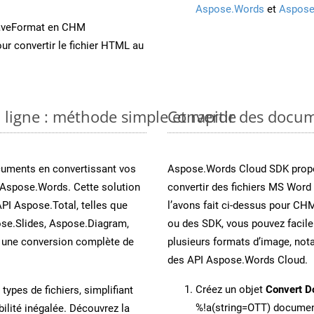
Aspose.Words
et
Aspose
SaveFormat en CHM
ur convertir le fichier HTML au
 ligne : méthode simple et rapide
Convertir des docu
cuments en convertissant vos
Aspose.Words Cloud SDK propo
 Aspose.Words. Cette solution
convertir des fichiers MS Word
API Aspose.Total, telles que
l’avons fait ci-dessus pour CHM
se.Slides, Aspose.Diagram,
ou des SDK, vous pouvez facil
une conversion complète de
plusieurs formats d’image, not
des API Aspose.Words Cloud.
Créez un objet
Convert D
ypes de fichiers, simplifiant
%!a(string=OTT) docume
ilité inégalée. Découvrez la