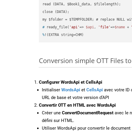
read (DATA, $Book1_data, $filelength);

close (DATA);    

#
 ready_file(
'api'
=> 
$api
, 
'file'
=>
$name
 + 
%
!(EXTRA string=CHM)
Conversion simple OTT Files t
Configurer WordsApi et CellsApi
Initialiser
WordsApi
et
CellsApi
avec votre ID c
URL de base et votre version d’API
Convertir OTT en HTML avec WordsApi
Créer une
ConvertDocumentRequest
avec le n
défini sur HTML.
Utiliser WordsApi pour convertir le documen