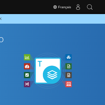
Français
DK
o