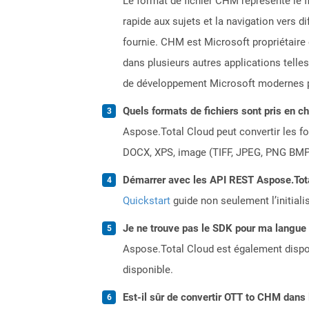
Le format de fichier CHM représente le 
rapide aux sujets et la navigation vers d
fournie. CHM est Microsoft propriétaire en
dans plusieurs autres applications telles
de développement Microsoft modernes pr
Quels formats de fichiers sont pris en c
Aspose.Total Cloud peut convertir les for
DOCX, XPS, image (TIFF, JPEG, PNG BMP)
Démarrer avec les API REST Aspose.Total
Quickstart
guide non seulement l’initiali
Je ne trouve pas le SDK pour ma langue p
Aspose.Total Cloud est également dispon
disponible.
Est-il sûr de convertir OTT to CHM dans 