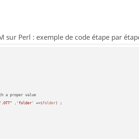
sur Perl : exemple de code étape par étap
".OTT"
 ,
'folder'
 =>
$folder
) ;