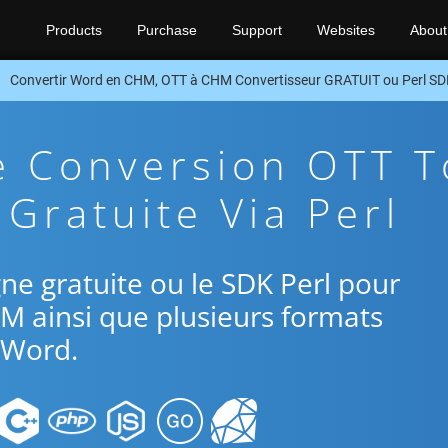
Products
Purchase
Support
Websites
About
Convertir Word en CHM, OTT à CHM Convertisseur GRATUIT ou Perl S
e Conversion OTT T
Gratuite Via Perl
igne gratuite ou le SDK Perl pour
M ainsi que plusieurs formats
Word.