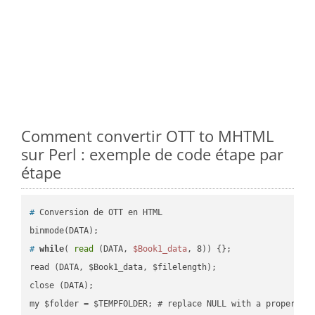
Comment convertir OTT to MHTML
sur Perl : exemple de code étape par
étape
#
 Conversion de OTT en HTML
#
while
( 
read
 (DATA, 
$Book1_data
, 8)) {};
read (DATA, $Book1_data, $filelength);

close (DATA);    
