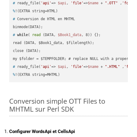
#
 ready_file(
'api'
=> 
$api
, 
'file'
=>
$name
 + 
".OTT"
 ,
'folde
%
!(EXTRA string=HTML)
#
 Conversion de HTML en MHTML
#
while
( 
read
 (DATA, 
$Book1_data
, 8)) {};
read (DATA, $Book1_data, $filelength);

close (DATA);    

#
 ready_file(
'api'
=> 
$api
, 
'file'
=>
$name
 + 
".HTML"
 ,
'fold
%
!(EXTRA string=MHTML)
Conversion simple OTT Files to
MHTML sur Perl SDK
Configurer WordsApi et CellsApi