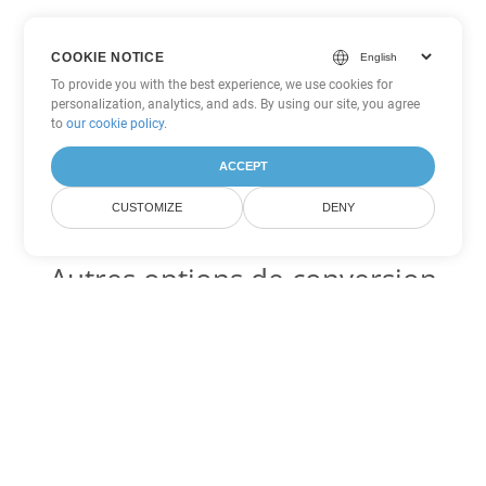
COOKIE NOTICE
To provide you with the best experience, we use cookies for
personalization, analytics, and ads. By using our site, you agree
to
our cookie policy
.
ACCEPT
CUSTOMIZE
DENY
Autres options de conversion
Word
Convertir OTT en DOC
DOC:
Microsoft Word Binary Format
Convertir OTT en DOT