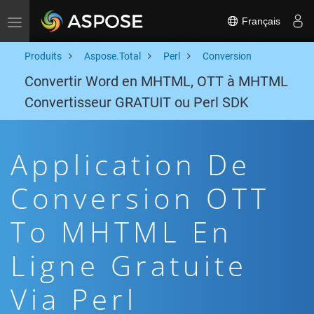
Français
Toggle navigation
Produits
Aspose.Total
Perl
Conversion
Convertir Word en MHTML, OTT à MHTML
Convertisseur GRATUIT ou Perl SDK
Application De
Conversion OTT
To MHTML En
Ligne Gratuite
Via Perl