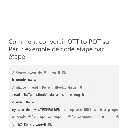
Comment convertir OTT to POT sur
Perl : exemple de code étape par
étape
# Conversion de OTT en HTML
binmode
# while( read (DATA, $Book1_data, 8)) {};
read
close
my
 $folder = $TEMPFOLDER; 
# replace NULL with a proper va
# ready_file('api'=> $api, 'file'=>$name + ".OTT" ,'folde