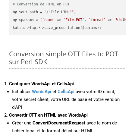
# Conversion de HTML en POT
my
 $out_path = 
"/"
File.HTML
""
my
 $params = (
'name'
 => 
"File.POT"
, 
'format'
 => 
'%!s(MISS
Conversion simple OTT Files to POT
sur Perl SDK
Configurer WordsApi et CellsApi
Initialiser
WordsApi
et
CellsApi
avec votre ID client,
votre secret client, votre URL de base et votre version
d’API
Convertir OTT en HTML avec WordsApi
Créer une
ConvertDocumentRequest
avec le nom de
fichier local et le format défini sur HTML.