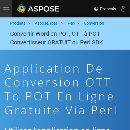
Français
Toggle navigation
Produits
Aspose.Total
Perl
Conversion
Convertir Word en POT, OTT à POT
Convertisseur GRATUIT ou Perl SDK
Application De
Conversion OTT
To POT En Ligne
Gratuite Via Perl