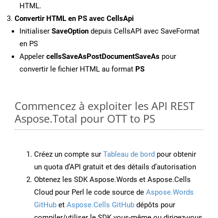
HTML.
Convertir HTML en PS avec CellsApi
Initialiser
SaveOption
depuis CellsAPI avec SaveFormat
en PS
Appeler
cellsSaveAsPostDocumentSaveAs
pour
convertir le fichier HTML au format
PS
Commencez à exploiter les API REST
Aspose.Total pour OTT to PS
Créez un compte sur
Tableau de bord
pour obtenir
un quota d’API gratuit et des détails d’autorisation
Obtenez les SDK Aspose.Words et Aspose.Cells
Cloud pour Perl le code source de
Aspose.Words
GitHub
et
Aspose.Cells GitHub
dépôts pour
compiler/utiliser le SDK vous-même ou dirigez-vous