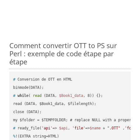
Comment convertir OTT to PS sur
Perl : exemple de code étape par
étape
#
 Conversion de OTT en HTML
#
while
( 
read
 (DATA, 
$Book1_data
, 8)) {};
read (DATA, $Book1_data, $filelength);

close (DATA);    

#
 ready_file(
'api'
=> 
$api
, 
'file'
=>
$name
 + 
".OTT"
 ,
'folde
%
!(EXTRA string=HTML)