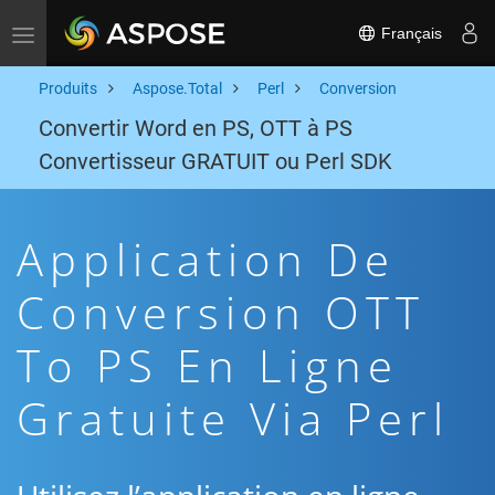
Français
Toggle navigation
Produits
Aspose.Total
Perl
Conversion
Convertir Word en PS, OTT à PS
Convertisseur GRATUIT ou Perl SDK
Application De
Conversion OTT
To PS En Ligne
Gratuite Via Perl