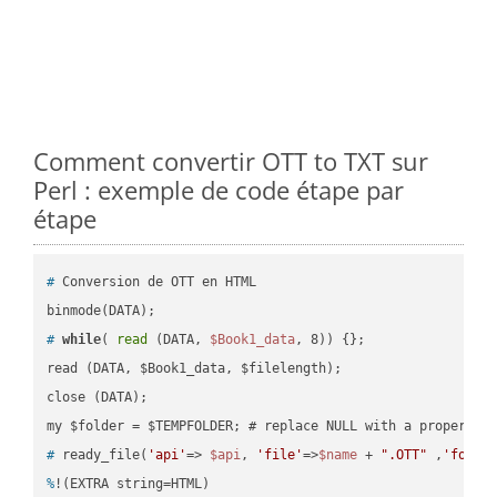
Comment convertir OTT to TXT sur
Perl : exemple de code étape par
étape
#
 Conversion de OTT en HTML
#
while
( 
read
 (DATA, 
$Book1_data
, 8)) {};
read (DATA, $Book1_data, $filelength);

close (DATA);    

#
 ready_file(
'api'
=> 
$api
, 
'file'
=>
$name
 + 
".OTT"
 ,
'folde
%
!(EXTRA string=HTML)