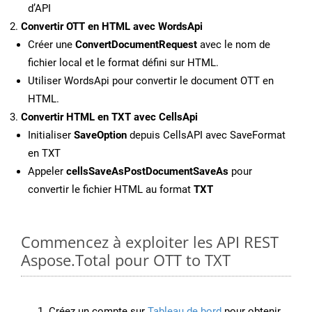
d’API
Convertir OTT en HTML avec WordsApi
Créer une
ConvertDocumentRequest
avec le nom de
fichier local et le format défini sur HTML.
Utiliser WordsApi pour convertir le document OTT en
HTML.
Convertir HTML en TXT avec CellsApi
Initialiser
SaveOption
depuis CellsAPI avec SaveFormat
en TXT
Appeler
cellsSaveAsPostDocumentSaveAs
pour
convertir le fichier HTML au format
TXT
Commencez à exploiter les API REST
Aspose.Total pour OTT to TXT
Créez un compte sur
Tableau de bord
pour obtenir