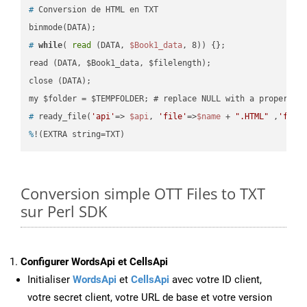
#
 Conversion de HTML en TXT
#
while
( 
read
 (DATA, 
$Book1_data
, 8)) {};
read (DATA, $Book1_data, $filelength);

close (DATA);    

#
 ready_file(
'api'
=> 
$api
, 
'file'
=>
$name
 + 
".HTML"
 ,
'fold
%
!(EXTRA string=TXT)
Conversion simple OTT Files to TXT
sur Perl SDK
Configurer WordsApi et CellsApi
Initialiser
WordsApi
et
CellsApi
avec votre ID client,
votre secret client, votre URL de base et votre version