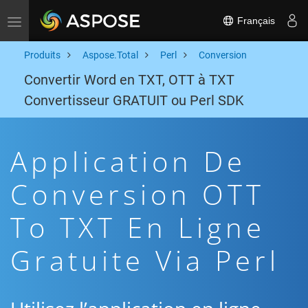
Français
Toggle navigation
Produits
Aspose.Total
Perl
Conversion
Convertir Word en TXT, OTT à TXT
Convertisseur GRATUIT ou Perl SDK
Application De
Conversion OTT
To TXT En Ligne
Gratuite Via Perl