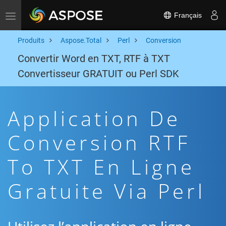
Français
Toggle navigation
Produits
Aspose.Total
Perl
Conversion
Convertir Word en TXT, RTF à TXT
Convertisseur GRATUIT ou Perl SDK
Application De
Conversion RTF
To TXT En Ligne
Gratuite Via Perl