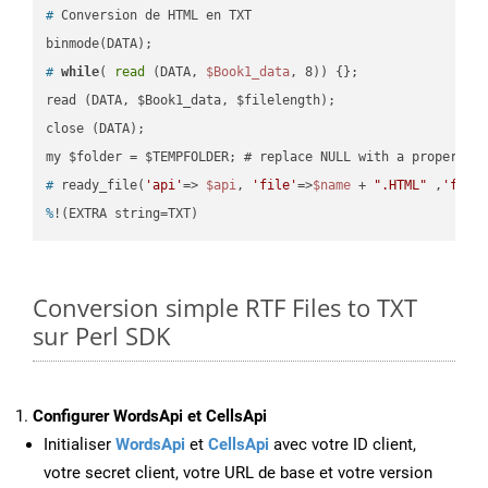
#
 Conversion de HTML en TXT
#
while
( 
read
 (DATA, 
$Book1_data
, 8)) {};
read (DATA, $Book1_data, $filelength);

close (DATA);    

#
 ready_file(
'api'
=> 
$api
, 
'file'
=>
$name
 + 
".HTML"
 ,
'fold
%
!(EXTRA string=TXT)
Conversion simple RTF Files to TXT
sur Perl SDK
Configurer WordsApi et CellsApi
Initialiser
WordsApi
et
CellsApi
avec votre ID client,
votre secret client, votre URL de base et votre version