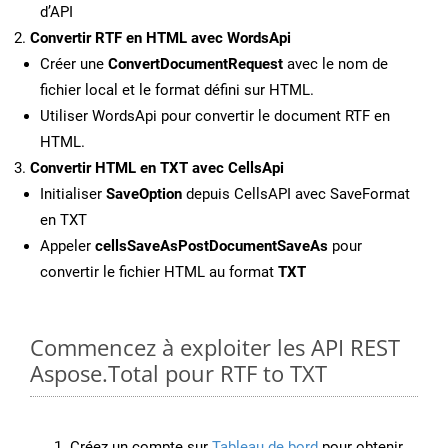
d’API
Convertir RTF en HTML avec WordsApi
Créer une
ConvertDocumentRequest
avec le nom de
fichier local et le format défini sur HTML.
Utiliser WordsApi pour convertir le document RTF en
HTML.
Convertir HTML en TXT avec CellsApi
Initialiser
SaveOption
depuis CellsAPI avec SaveFormat
en TXT
Appeler
cellsSaveAsPostDocumentSaveAs
pour
convertir le fichier HTML au format
TXT
Commencez à exploiter les API REST
Aspose.Total pour RTF to TXT
Créez un compte sur
Tableau de bord
pour obtenir