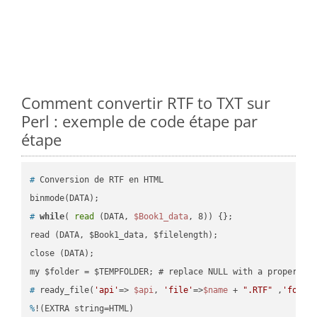
Comment convertir RTF to TXT sur
Perl : exemple de code étape par
étape
#
 Conversion de RTF en HTML
#
while
( 
read
 (DATA, 
$Book1_data
, 8)) {};
read (DATA, $Book1_data, $filelength);

close (DATA);    

#
 ready_file(
'api'
=> 
$api
, 
'file'
=>
$name
 + 
".RTF"
 ,
'folde
%
!(EXTRA string=HTML)