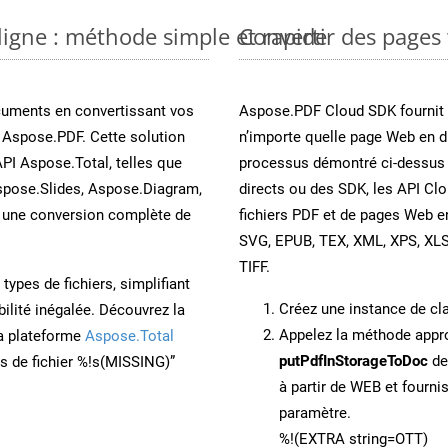
ligne : méthode simple et rapide
Convertir des pages
cuments en convertissant vos
Aspose.PDF Cloud SDK fournit d
 Aspose.PDF. Cette solution
n’importe quelle page Web en di
API Aspose.Total, telles que
processus démontré ci-dessus p
spose.Slides, Aspose.Diagram,
directs ou des SDK, les API Cl
une conversion complète de
fichiers PDF et de pages Web 
SVG, EPUB, TEX, XML, XPS, XL
TIFF.
ypes de fichiers, simplifiant
Créez une instance de c
ilité inégalée. Découvrez la
Appelez la méthode app
la plateforme
Aspose.Total
putPdfInStorageToDoc
de
ons de fichier %!s(MISSING)”
à partir de WEB et fourn
paramètre.
%!(EXTRA string=OTT)