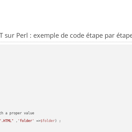
sur Perl : exemple de code étape par étap
".HTML"
 ,
'folder'
 =>
$folder
) ;