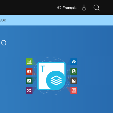
Français
 SDK
To