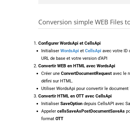
Conversion simple WEB Files t
Configurer WordsApi et CellsApi
Initialiser
WordsApi
et
CellsApi
avec votre ID c
URL de base et votre version d’API
Convertir WEB en HTML avec WordsApi
Créer une
ConvertDocumentRequest
avec le n
défini sur HTML.
Utiliser WordsApi pour convertir le documen
Convertir HTML en OTT avec CellsApi
Initialiser
SaveOption
depuis CellsAPI avec S
Appeler
cellsSaveAsPostDocumentSaveAs
po
format
OTT