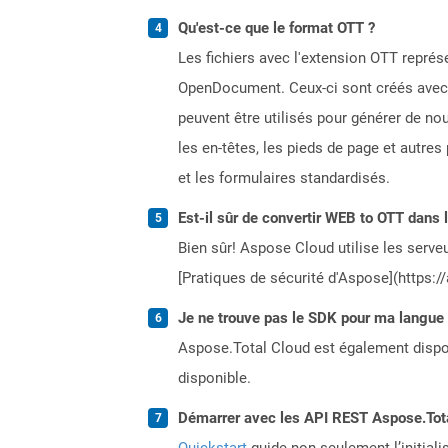
Qu'est-ce que le format OTT ?
Les fichiers avec l'extension OTT repr
OpenDocument. Ceux-ci sont créés avec d
peuvent être utilisés pour générer de n
les en-têtes, les pieds de page et autre
et les formulaires standardisés.
Est-il sûr de convertir WEB to OTT dans 
Bien sûr! Aspose Cloud utilise les serveu
[Pratiques de sécurité d'Aspose](https:/
Je ne trouve pas le SDK pour ma langue p
Aspose.Total Cloud est également dispon
disponible.
Démarrer avec les API REST Aspose.Total
Quickstart
guide non seulement l’initiali