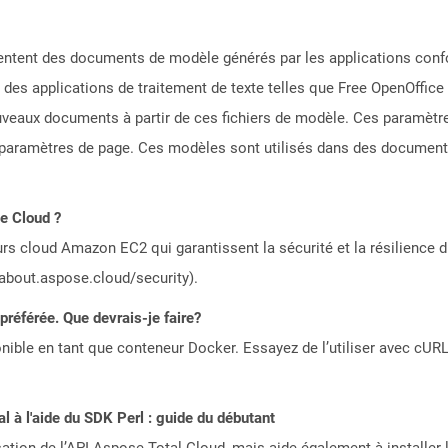
ésentent des documents de modèle générés par les applications co
es applications de traitement de texte telles que Free OpenOffice 
ouveaux documents à partir de ces fichiers de modèle. Ces paramètre
s paramètres de page. Ces modèles sont utilisés dans des documents o
le Cloud ?
rs cloud Amazon EC2 qui garantissent la sécurité et la résilience du
/about.aspose.cloud/security).
référée. Que devrais-je faire?
ible en tant que conteneur Docker. Essayez de l’utiliser avec cURL
 à l'aide du SDK Perl : guide du débutant
sation de l’API Aspose.Total Cloud, mais aide également à installer 