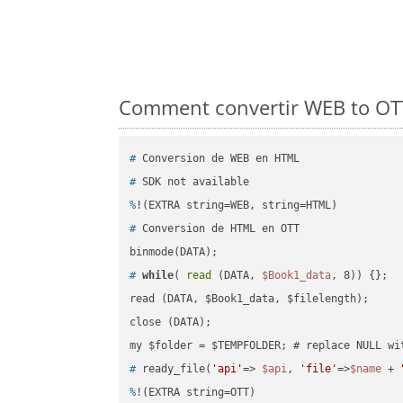
Comment convertir WEB to OTT 
#
 Conversion de WEB en HTML
#
 SDK not available
%
!(EXTRA string=WEB, string=HTML)
#
 Conversion de HTML en OTT
#
while
( 
read
 (DATA, 
$Book1_data
, 8)) {};
read (DATA, $Book1_data, $filelength);

close (DATA);    

#
 ready_file(
'api'
=> 
$api
, 
'file'
=>
$name
 + 
%
!(EXTRA string=OTT)