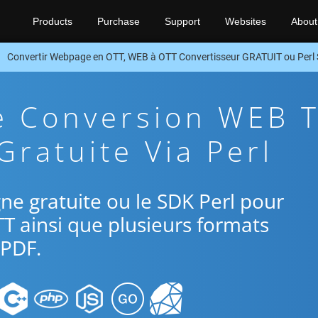
Products
Purchase
Support
Websites
About
Convertir Webpage en OTT, WEB à OTT Convertisseur GRATUIT ou Perl
e Conversion WEB 
Gratuite Via Perl
igne gratuite ou le SDK Perl pour
T ainsi que plusieurs formats
PDF.