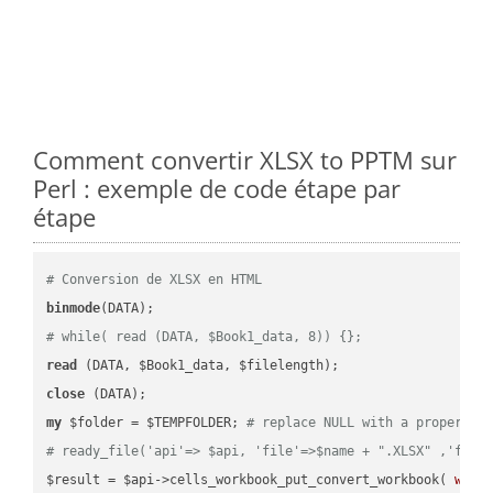
Comment convertir XLSX to PPTM sur
Perl : exemple de code étape par
étape
# Conversion de XLSX en HTML
binmode
# while( read (DATA, $Book1_data, 8)) {};
read
close
my
 $folder = $TEMPFOLDER; 
# replace NULL with a proper va
# ready_file('api'=> $api, 'file'=>$name + ".XLSX" ,'fold
$result = $api->cells_workbook_put_convert_workbook( 
work