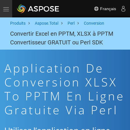
Français
Toggle navigation
Produits
Aspose.Total
Perl
Conversion
Convertir Excel en PPTM, XLSX à PPTM
Convertisseur GRATUIT ou Perl SDK
Application De
Conversion XLSX
To PPTM En Ligne
Gratuite Via Perl