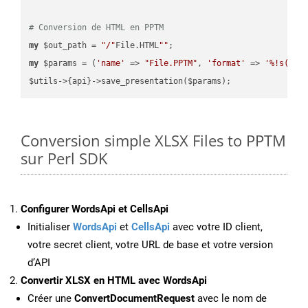
# Conversion de HTML en PPTM
my
 $out_path = 
"/"
File.HTML
""
my
 $params = (
'name'
 => 
"File.PPTM"
, 
'format'
 => 
'%!s(MIS
Conversion simple XLSX Files to PPTM
sur Perl SDK
Configurer WordsApi et CellsApi
Initialiser
WordsApi
et
CellsApi
avec votre ID client,
votre secret client, votre URL de base et votre version
d’API
Convertir XLSX en HTML avec WordsApi
Créer une
ConvertDocumentRequest
avec le nom de