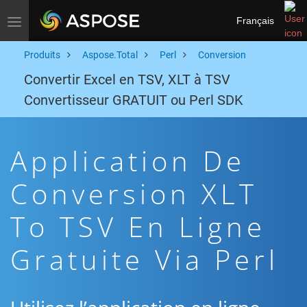
Français
Toggle navigation
Produits
Aspose.Total
Perl
Conversion
Convertir Excel en TSV, XLT à TSV
Convertisseur GRATUIT ou Perl SDK
Application De
Conversion XLT
To TSV En Ligne
Gratuite Via Perl