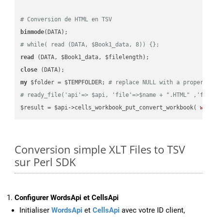
# Conversion de HTML en TSV
binmode
# while( read (DATA, $Book1_data, 8)) {};
read
close
my
 $folder = $TEMPFOLDER; 
# replace NULL with a proper va
# ready_file('api'=> $api, 'file'=>$name + ".HTML" ,'fold
$result = $api->cells_workbook_put_convert_workbook( 
work
Conversion simple XLT Files to TSV
sur Perl SDK
Configurer WordsApi et CellsApi
Initialiser
WordsApi
et
CellsApi
avec votre ID client,