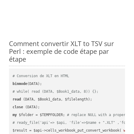
Comment convertir XLT to TSV sur
Perl : exemple de code étape par
étape
# Conversion de XLT en HTML
binmode
# while( read (DATA, $Book1_data, 8)) {};
read
close
my
 $folder = $TEMPFOLDER; 
# replace NULL with a proper va
# ready_file('api'=> $api, 'file'=>$name + ".XLT" ,'folde
$result = $api->cells_workbook_put_convert_workbook( 
work