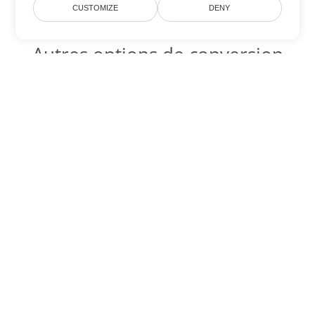
CUSTOMIZE
DENY
Autres options de conversion
Excel
Convertir XLT en DOC
DOC:
Microsoft Word Binary Format
Convertir XLT en DOT
DOT:
Microsoft Word Template Files
Convertir XLT en DOCX
DOCX:
Office 2007+ Word Document
Convertir XLT en DOCM
DOCM:
Microsoft Word 2007 Marco File