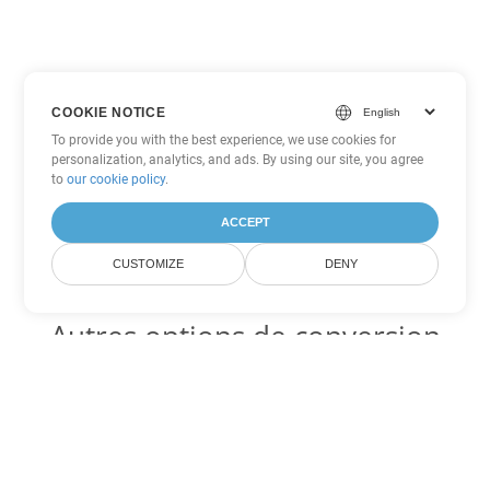
COOKIE NOTICE
To provide you with the best experience, we use cookies for
personalization, analytics, and ads. By using our site, you agree
to
our cookie policy
.
ACCEPT
CUSTOMIZE
DENY
Autres options de conversion
Word
Convertir DOT en DOC
DOC:
Microsoft Word Binary Format