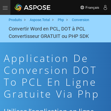
Français
Toggle navigation
Produits
Aspose.Total
Php
Conversion
Convertir Word en PCL, DOT à PCL
Convertisseur GRATUIT ou PHP SDK
Application De
Conversion DOT
To PCL En Ligne
Gratuite Via Php