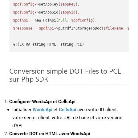
$pdfConfig
->setAppKey(
$appKey
$pdfConfig
->setAppSid(
$appSid
$pdfApi
 = 
new
 PdfApi(
null
, 
$pdfConfig
$response
 = 
$pdfApi
->putPdfInStorageToDoc(
$fileName
, 
$des
%!(EXTRA 
string
=HTML, 
string
=PCL)
Conversion simple DOT Files to PCL
sur Php SDK
Configurer WordsApi et CellsApi
Initialiser
WordsApi
et
CellsApi
avec votre ID client,
votre secret client, votre URL de base et votre version
d’API
Convertir DOT en HTML avec WordsApi