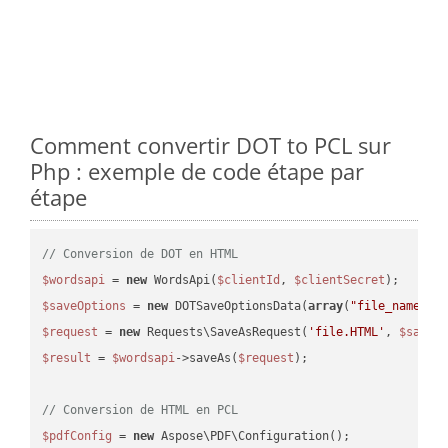
Comment convertir DOT to PCL sur
Php : exemple de code étape par
étape
// Conversion de DOT en HTML
$wordsapi
 = 
new
 WordsApi(
$clientId
, 
$clientSecret
$saveOptions
 = 
new
 DOTSaveOptionsData(
array
(
"file_name"
 =
$request
 = 
new
 Requests\SaveAsRequest(
'file.HTML'
, 
$saveO
$result
 = 
$wordsapi
->saveAs(
$request
);

// Conversion de HTML en PCL
$pdfConfig
 = 
new