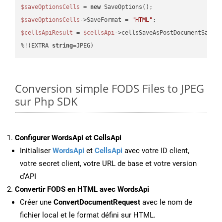
$saveOptionsCells
 = 
new
$saveOptionsCells
->SaveFormat = 
"HTML"
$cellsApiResult
 = 
$cellsApi
->cellsSaveAsPostDocumentSaveA
%!(EXTRA 
string
=JPEG)
Conversion simple FODS Files to JPEG
sur Php SDK
Configurer WordsApi et CellsApi
Initialiser
WordsApi
et
CellsApi
avec votre ID client,
votre secret client, votre URL de base et votre version
d’API
Convertir FODS en HTML avec WordsApi
Créer une
ConvertDocumentRequest
avec le nom de
fichier local et le format défini sur HTML.