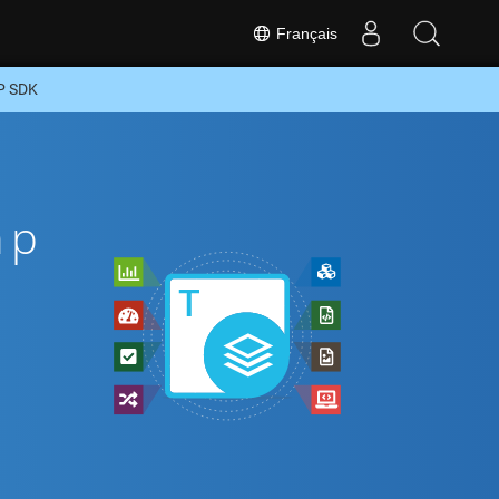
Français
P SDK
hp