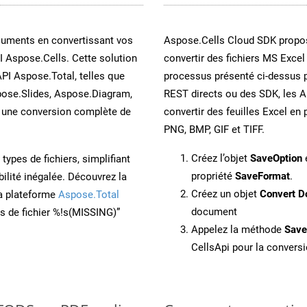
cuments en convertissant vos
Aspose.Cells Cloud SDK propos
I Aspose.Cells. Cette solution
convertir des fichiers MS Excel
API Aspose.Total, telles que
processus présenté ci-dessus p
ose.Slides, Aspose.Diagram,
REST directs ou des SDK, les 
une conversion complète de
convertir des feuilles Excel e
PNG, BMP, GIF et TIFF.
Créez l’objet
SaveOption
e
ypes de fichiers, simplifiant
propriété
SaveFormat
.
ilité inégalée. Découvrez la
Créez un objet
Convert D
la plateforme
Aspose.Total
document
ons de fichier %!s(MISSING)”
Appelez la méthode
Sav
CellsApi pour la conversi