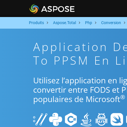
Produits
Aspose.Total
Php
Conversion
Application D
To PPSM En Li
Utilisez l’application en 
convertir entre FODS et 
®
populaires de Microsoft