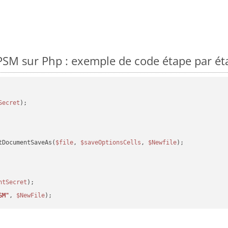
SM sur Php : exemple de code étape par ét
Secret
tDocumentSaveAs(
$file
, 
$saveOptionsCells
, 
$Newfile
);

ntSecret
SM"
, 
$NewFile