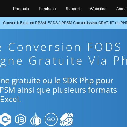
Products
Purchase
Support
Websites
About
Convertir Excel en PPSM, FODS à PPSM Convertisseur GRATUIT ou PH
e Conversion FODS
gne Gratuite Via P
ligne gratuite ou le SDK Php pour
PPSM ainsi que plusieurs formats
Excel.