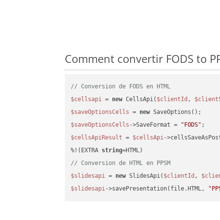
Comment convertir FODS to PP
// Conversion de FODS en HTML
$cellsapi
 = 
new
 CellsApi(
$clientId
, 
$client
$saveOptionsCells
 = 
new
$saveOptionsCells
->SaveFormat = 
"FODS"
$cellsApiResult
 = 
$cellsApi
->cellsSaveAsPos
%!(EXTRA 
string
// Conversion de HTML en PPSM
$slidesapi
 = 
new
 SlidesApi(
$clientId
, 
$clie
$slidesapi
->savePresentation(file.HTML, 
"PP