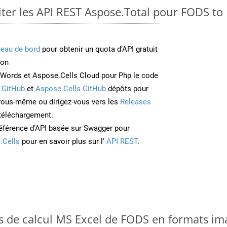
er les API REST Aspose.Total pour FODS t
leau de bord
pour obtenir un quota d’API gratuit
ion
Words et Aspose.Cells Cloud pour Php le code
 GitHub
et
Aspose.Cells GitHub
dépôts pour
 vous-même ou dirigez-vous vers les
Releases
 téléchargement.
éférence d’API basée sur Swagger pour
.Cells
pour en savoir plus sur l’
API REST
.
es de calcul MS Excel de FODS en formats im