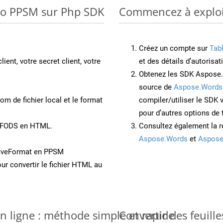
 to PPSM sur Php SDK
Commencez à exploit
Créez un compte sur
Tab
lient, votre secret client, votre
et des détails d’autorisat
Obtenez les SDK Aspose.
source de
Aspose.Words
om de fichier local et le format
compiler/utiliser le SDK
pour d’autres options de
t FODS en HTML.
Consultez également la r
Aspose.Words
et
Aspose
SaveFormat en PPSM
ur convertir le fichier HTML au
en ligne : méthode simple et rapide
Convertir des feuill