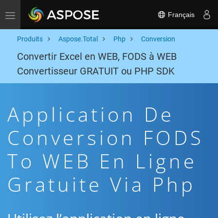
Français
Toggle navigation
Produits
Aspose.Total
Php
Conversion
Convertir Excel en WEB, FODS à WEB
Convertisseur GRATUIT ou PHP SDK
Application De
Conversion FODS
To WEB En Ligne
Gratuite Via Php