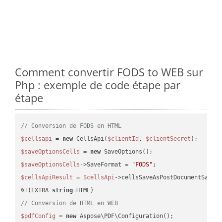
Comment convertir FODS to WEB sur
Php : exemple de code étape par
étape
// Conversion de FODS en HTML
$cellsapi
 = 
new
 CellsApi(
$clientId
, 
$clientSecret
$saveOptionsCells
 = 
new
$saveOptionsCells
->SaveFormat = 
"FODS"
$cellsApiResult
 = 
$cellsApi
->cellsSaveAsPostDocumentSaveA
%!(EXTRA 
string
// Conversion de HTML en WEB
$pdfConfig
 = 
new