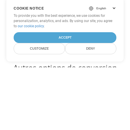
COOKIE NOTICE
To provide you with the best experience, we use cookies for
personalization, analytics, and ads. By using our site, you agree
to
our cookie policy
.
ACCEPT
CUSTOMIZE
DENY
Autres options de conversion
Excel
Convertir FODS en DOC
DOC:
Microsoft Word Binary Format
Convertir FODS en DOT
DOT:
Microsoft Word Template Files