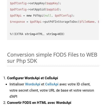
$pdfConfig
->setAppKey(
$appKey
$pdfConfig
->setAppSid(
$appSid
$pdfApi
 = 
new
 PdfApi(
null
, 
$pdfConfig
$response
 = 
$pdfApi
->putPdfInStorageToDoc(
$fileName
, 
$des
%!(EXTRA 
string
=HTML, 
string
=WEB)
Conversion simple FODS Files to WEB
sur Php SDK
Configurer WordsApi et CellsApi
Initialiser
WordsApi
et
CellsApi
avec votre ID client,
votre secret client, votre URL de base et votre version
d’API
Convertir FODS en HTML avec WordsApi