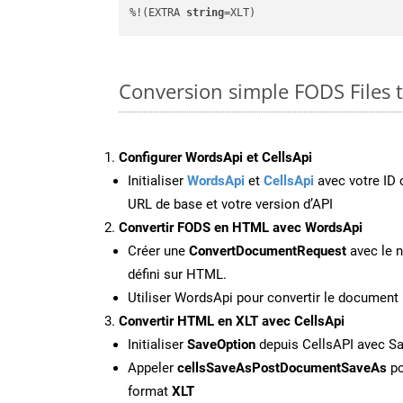
%!(EXTRA 
string
=XLT)
Conversion simple FODS Files 
Configurer WordsApi et CellsApi
Initialiser
WordsApi
et
CellsApi
avec votre ID c
URL de base et votre version d’API
Convertir FODS en HTML avec WordsApi
Créer une
ConvertDocumentRequest
avec le n
défini sur HTML.
Utiliser WordsApi pour convertir le documen
Convertir HTML en XLT avec CellsApi
Initialiser
SaveOption
depuis CellsAPI avec S
Appeler
cellsSaveAsPostDocumentSaveAs
po
format
XLT