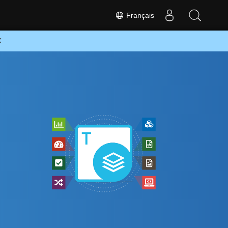
Français
K