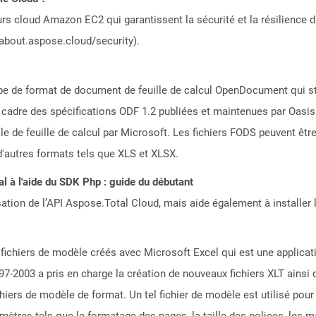
rs cloud Amazon EC2 qui garantissent la sécurité et la résilience du
/about.aspose.cloud/security).
type de format de document de feuille de calcul OpenDocument qui s
 cadre des spécifications ODF 1.2 publiées et maintenues par Oasis
lle de feuille de calcul par Microsoft. Les fichiers FODS peuvent êtr
 d'autres formats tels que XLS et XLSX.
 à l'aide du SDK Php : guide du débutant
sation de l’API Aspose.Total Cloud, mais aide également à installer 
 fichiers de modèle créés avec Microsoft Excel qui est une applicatio
97-2003 a pris en charge la création de nouveaux fichiers XLT ainsi 
chiers de modèle de format. Un tel fichier de modèle est utilisé pou
ètres tels que le formatage des pages, la taille des polices, les ma