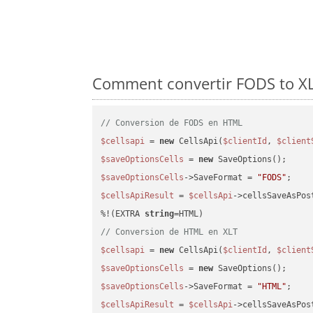
Comment convertir FODS to XLT
// Conversion de FODS en HTML
$cellsapi
 = 
new
 CellsApi(
$clientId
, 
$client
$saveOptionsCells
 = 
new
$saveOptionsCells
->SaveFormat = 
"FODS"
$cellsApiResult
 = 
$cellsApi
->cellsSaveAsPos
%!(EXTRA 
string
// Conversion de HTML en XLT
$cellsapi
 = 
new
 CellsApi(
$clientId
, 
$client
$saveOptionsCells
 = 
new
$saveOptionsCells
->SaveFormat = 
"HTML"
$cellsApiResult
 = 
$cellsApi
->cellsSaveAsPos