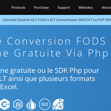
Products
Purchase
Support
Websites
About
Convertir Excel en XLT, FODS à XLT Convertisseur GRATUIT ou PHP SD
e Conversion FODS
ne Gratuite Via Php
ligne gratuite ou le SDK Php pour
LT ainsi que plusieurs formats
Excel.