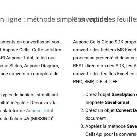
en ligne : méthode simple et rapide
Convertir des feuill
cuments en convertissant vos
Aspose.Cells Cloud SDK propos
I Aspose.Cells. Cette solution
convertir des fichiers MS Excel
API Aspose.Total, telles que
processus présenté ci-dessus p
ose.Slides, Aspose.Diagram,
REST directs ou des SDK, les 
une conversion complète de
convertir des feuilles Excel e
PNG, BMP, GIF et TIFF.
Créez l’objet
SaveOption
e
ypes de fichiers, simplifiant
propriété
SaveFormat
.
ilité inégalée. Découvrez la
Créez un objet
Convert D
la plateforme
Aspose.Total
document
ons de fichier %!s(MISSING)”
Appelez la méthode
Sav
CellsApi pour la conversi