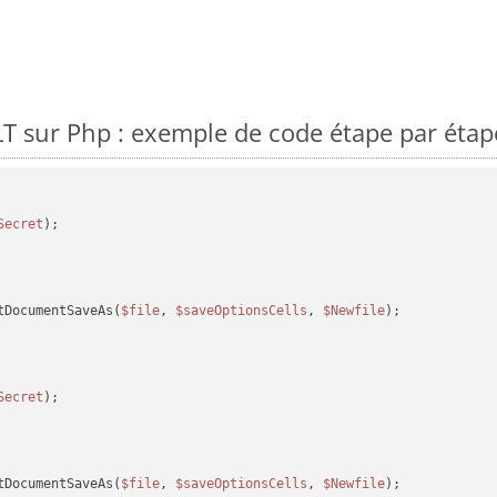
 sur Php : exemple de code étape par étap
Secret
tDocumentSaveAs(
$file
, 
$saveOptionsCells
, 
$Newfile
);

Secret
tDocumentSaveAs(
$file
, 
$saveOptionsCells
, 
$Newfile
);
