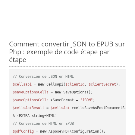
Comment convertir JSON to EPUB sur
Php : exemple de code étape par
étape
// Conversion de JSON en HTML
$cellsapi
 = 
new
 CellsApi(
$clientId
, 
$clientSecret
$saveOptionsCells
 = 
new
$saveOptionsCells
->SaveFormat = 
"JSON"
$cellsApiResult
 = 
$cellsApi
->cellsSaveAsPostDocumentSaveA
%!(EXTRA 
string
// Conversion de HTML en EPUB
$pdfConfig
 = 
new