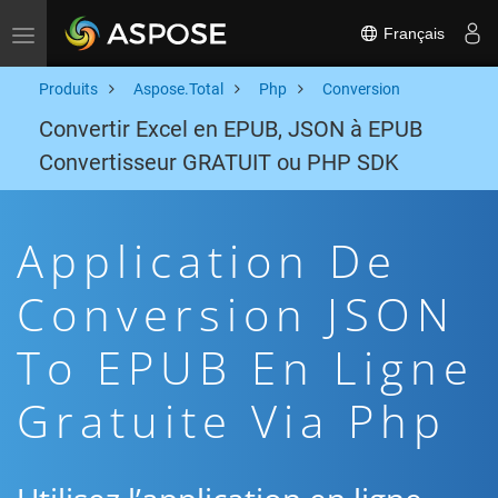
Français
Toggle navigation
Produits
Aspose.Total
Php
Conversion
Convertir Excel en EPUB, JSON à EPUB
Convertisseur GRATUIT ou PHP SDK
Application De
Conversion JSON
To EPUB En Ligne
Gratuite Via Php