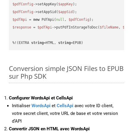
$pdfConfig
->setAppKey(
$appKey
$pdfConfig
->setAppSid(
$appSid
$pdfApi
 = 
new
 PdfApi(
null
, 
$pdfConfig
$response
 = 
$pdfApi
->putPdfInStorageToDoc(
$fileName
, 
$des
%!(EXTRA 
string
=HTML, 
string
=EPUB)
Conversion simple JSON Files to EPUB
sur Php SDK
Configurer WordsApi et CellsApi
Initialiser
WordsApi
et
CellsApi
avec votre ID client,
votre secret client, votre URL de base et votre version
d’API
Convertir JSON en HTML avec WordsApi