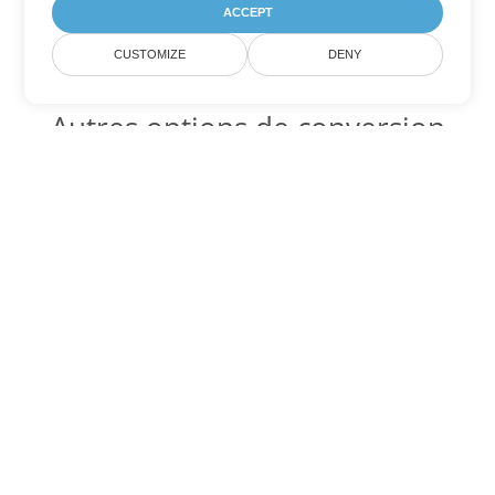
ACCEPT
CUSTOMIZE
DENY
Autres options de conversion
Excel
Convertir JSON en DOC
DOC:
Microsoft Word Binary Format
Convertir JSON en DOT
DOT:
Microsoft Word Template Files
Convertir JSON en DOCX
DOCX:
Office 2007+ Word Document
Convertir JSON en DOCM