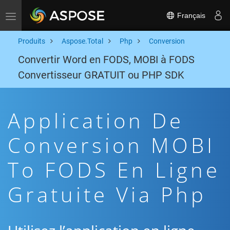
Français
Toggle navigation
Produits
Aspose.Total
Php
Conversion
Convertir Word en FODS, MOBI à FODS
Convertisseur GRATUIT ou PHP SDK
Application De
Conversion MOBI
To FODS En Ligne
Gratuite Via Php