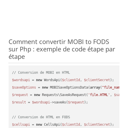
Comment convertir MOBI to FODS
sur Php : exemple de code étape par
étape
// Conversion de MOBI en HTML
$wordsapi
 = 
new
 WordsApi(
$clientId
, 
$clientSecret
$saveOptions
 = 
new
 MOBISaveOptionsData(
array
(
"file_name"
 
$request
 = 
new
 Requests\SaveAsRequest(
'file.HTML'
, 
$saveO
$result
 = 
$wordsapi
->saveAs(
$request
);

// Conversion de HTML en FODS
$cellsapi
 = 
new
 CellsApi(
$clientId
, 
$clientSecret