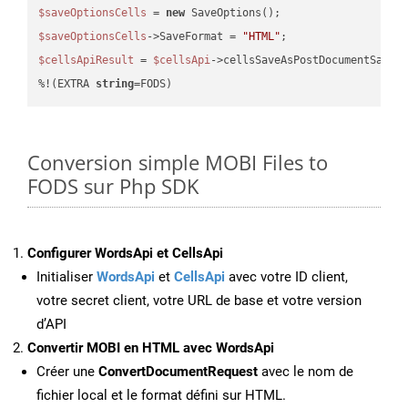
$saveOptionsCells
 = 
new
$saveOptionsCells
->SaveFormat = 
"HTML"
$cellsApiResult
 = 
$cellsApi
->cellsSaveAsPostDocumentSaveA
%!(EXTRA 
string
=FODS)
Conversion simple MOBI Files to
FODS sur Php SDK
Configurer WordsApi et CellsApi
Initialiser
WordsApi
et
CellsApi
avec votre ID client,
votre secret client, votre URL de base et votre version
d’API
Convertir MOBI en HTML avec WordsApi
Créer une
ConvertDocumentRequest
avec le nom de
fichier local et le format défini sur HTML.