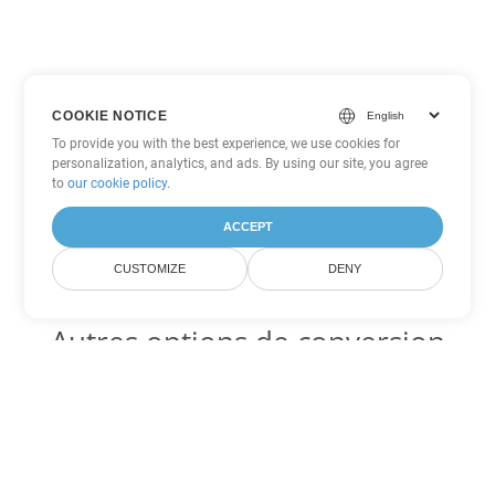
COOKIE NOTICE
To provide you with the best experience, we use cookies for
personalization, analytics, and ads. By using our site, you agree
to
our cookie policy
.
ACCEPT
CUSTOMIZE
DENY
Autres options de conversion
Word
Convertir MOBI en DOC
DOC:
Microsoft Word Binary Format