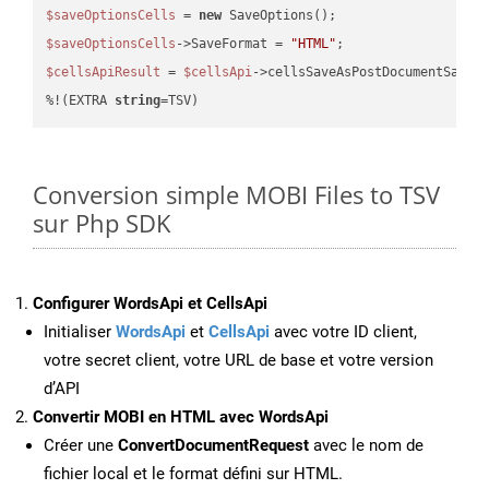
$saveOptionsCells
 = 
new
$saveOptionsCells
->SaveFormat = 
"HTML"
$cellsApiResult
 = 
$cellsApi
->cellsSaveAsPostDocumentSaveA
%!(EXTRA 
string
=TSV)
Conversion simple MOBI Files to TSV
sur Php SDK
Configurer WordsApi et CellsApi
Initialiser
WordsApi
et
CellsApi
avec votre ID client,
votre secret client, votre URL de base et votre version
d’API
Convertir MOBI en HTML avec WordsApi
Créer une
ConvertDocumentRequest
avec le nom de
fichier local et le format défini sur HTML.