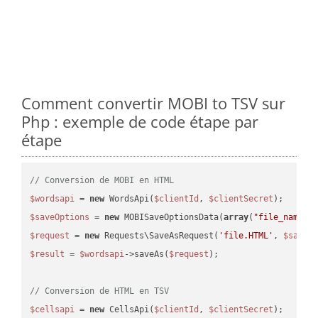
Comment convertir MOBI to TSV sur
Php : exemple de code étape par
étape
// Conversion de MOBI en HTML
$wordsapi
 = 
new
 WordsApi(
$clientId
, 
$clientSecret
$saveOptions
 = 
new
 MOBISaveOptionsData(
array
(
"file_name"
 
$request
 = 
new
 Requests\SaveAsRequest(
'file.HTML'
, 
$saveO
$result
 = 
$wordsapi
->saveAs(
$request
);

// Conversion de HTML en TSV
$cellsapi
 = 
new
 CellsApi(
$clientId
, 
$clientSecret