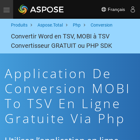
Français
Toggle navigation
Produits
Aspose.Total
Php
Conversion
Convertir Word en TSV, MOBI à TSV
Convertisseur GRATUIT ou PHP SDK
Application De
Conversion MOBI
To TSV En Ligne
Gratuite Via Php