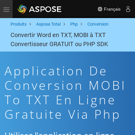
Français
Toggle navigation
Produits
Aspose.Total
Php
Conversion
Convertir Word en TXT, MOBI à TXT
Convertisseur GRATUIT ou PHP SDK
Application De
Conversion MOBI
To TXT En Ligne
Gratuite Via Php