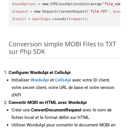
$saveOptions
 = 
new
 HTMLSaveOptionsData(
array
(
"file_name"
 
$request
 = 
new
 Requests\SaveAsRequest(
'file.TXT'
, 
$saveOp
$result
 = 
$wordsapi
->saveAs(
$request
Conversion simple MOBI Files to TXT
sur Php SDK
Configurer WordsApi et CellsApi
Initialiser
WordsApi
et
CellsApi
avec votre ID client,
votre secret client, votre URL de base et votre version
d’API
Convertir MOBI en HTML avec WordsApi
Créer une
ConvertDocumentRequest
avec le nom de
fichier local et le format défini sur HTML.
Utiliser WordsApi pour convertir le document MOBI en