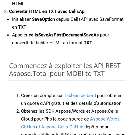
HTML.
Convertir HTML en TXT avec CellsApi
Initialiser
SaveOption
depuis CellsAPI avec SaveFormat
en TXT
Appeler
cellsSaveAsPostDocumentSaveAs
pour
convertir le fichier HTML au format
TXT
Commencez à exploiter les API REST
Aspose.Total pour MOBI to TXT
Créez un compte sur
Tableau de bord
pour obtenir
un quota d’API gratuit et des détails d’autorisation
Obtenez les SDK Aspose.Words et Aspose.Cells
Cloud pour Php le code source de
Aspose.Words
GitHub
et
Aspose.Cells GitHub
dépôts pour
compiler/utiliser le SDK vous-même ou dirigez-vous