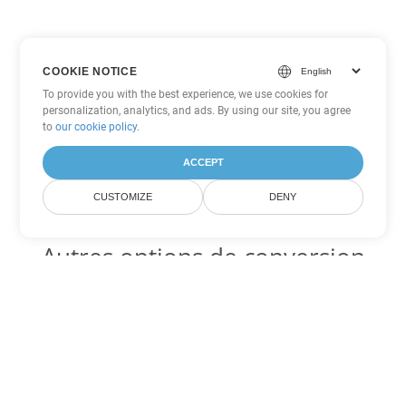
COOKIE NOTICE
To provide you with the best experience, we use cookies for
personalization, analytics, and ads. By using our site, you agree
to
our cookie policy
.
ACCEPT
CUSTOMIZE
DENY
Autres options de conversion
Word
Convertir MOBI en DOC
DOC:
Microsoft Word Binary Format
Convertir MOBI en DOT