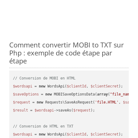
Comment convertir MOBI to TXT sur
Php : exemple de code étape par
étape
// Conversion de MOBI en HTML
$wordsapi
 = 
new
 WordsApi(
$clientId
, 
$clientSecret
$saveOptions
 = 
new
 MOBISaveOptionsData(
array
(
"file_name"
 
$request
 = 
new
 Requests\SaveAsRequest(
'file.HTML'
, 
$saveO
$result
 = 
$wordsapi
->saveAs(
$request
);

// Conversion de HTML en TXT
$wordsapi
 = 
new
 WordsApi(
$clientId
, 
$clientSecret