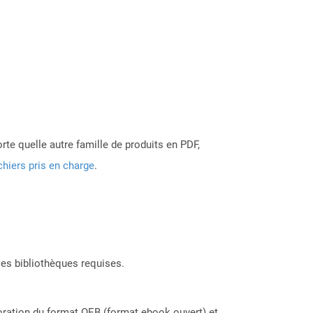
rte quelle autre famille de produits en PDF,
chiers pris en charge
.
les bibliothèques requises.
ioration du format OEB (format ebook ouvert) et