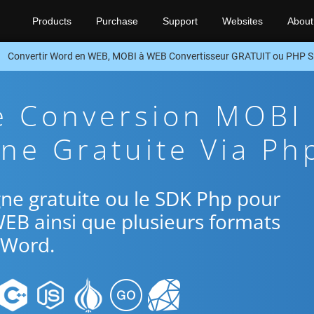
Products
Purchase
Support
Websites
About
Convertir Word en WEB, MOBI à WEB Convertisseur GRATUIT ou PHP 
e Conversion MOBI
ne Gratuite Via Ph
ligne gratuite ou le SDK Php pour
WEB ainsi que plusieurs formats
Word.