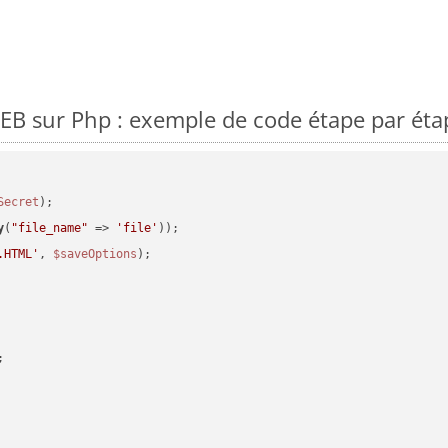
B sur Php : exemple de code étape par éta
Secret
y
(
"file_name"
 => 
'file'
.HTML'
, 
$saveOptions