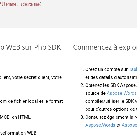
fileName
, 
$destName
);

 to WEB sur Php SDK
Commencez à exploit
Créez un compte sur
Tab
lient, votre secret client, votre
et des détails d’autorisat
Obtenez les SDK Aspose.
source de
Aspose.Words
om de fichier local et le format
compiler/utiliser le SDK
pour d’autres options de
t MOBI en HTML.
Consultez également la r
Aspose.Words
et
Aspose
aveFormat en WEB