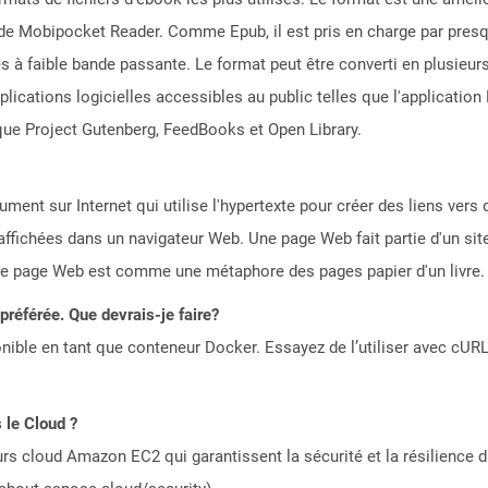
 de Mobipocket Reader. Comme Epub, il est pris en charge par pres
 à faible bande passante. Le format peut être converti en plusieur
lications logicielles accessibles au public telles que l'application 
 que Project Gutenberg, FeedBooks et Open Library.
ent sur Internet qui utilise l'hypertexte pour créer des liens ver
affichées dans un navigateur Web. Une page Web fait partie d'un si
 page Web est comme une métaphore des pages papier d'un livre.
référée. Que devrais-je faire?
ible en tant que conteneur Docker. Essayez de l’utiliser avec cURL
 le Cloud ?
rs cloud Amazon EC2 qui garantissent la sécurité et la résilience du