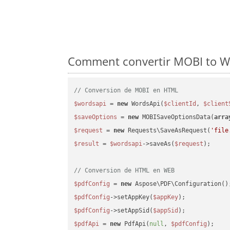
Comment convertir MOBI to WE
// Conversion de MOBI en HTML
$wordsapi
 = 
new
 WordsApi(
$clientId
, 
$client
$saveOptions
 = 
new
 MOBISaveOptionsData(
arra
$request
 = 
new
 Requests\SaveAsRequest(
'file
$result
 = 
$wordsapi
->saveAs(
$request
);

// Conversion de HTML en WEB
$pdfConfig
 = 
new
$pdfConfig
->setAppKey(
$appKey
$pdfConfig
->setAppSid(
$appSid
$pdfApi
 = 
new
 PdfApi(
null
, 
$pdfConfig