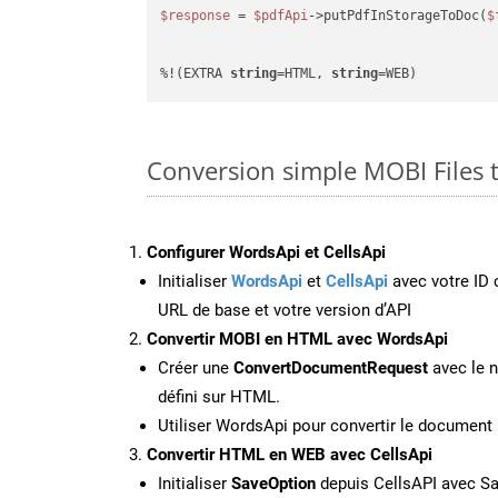
$response
 = 
$pdfApi
->putPdfInStorageToDoc(
$
%!(EXTRA 
string
=HTML, 
string
=WEB)
Conversion simple MOBI Files
Configurer WordsApi et CellsApi
Initialiser
WordsApi
et
CellsApi
avec votre ID c
URL de base et votre version d’API
Convertir MOBI en HTML avec WordsApi
Créer une
ConvertDocumentRequest
avec le n
défini sur HTML.
Utiliser WordsApi pour convertir le documen
Convertir HTML en WEB avec CellsApi
Initialiser
SaveOption
depuis CellsAPI avec S