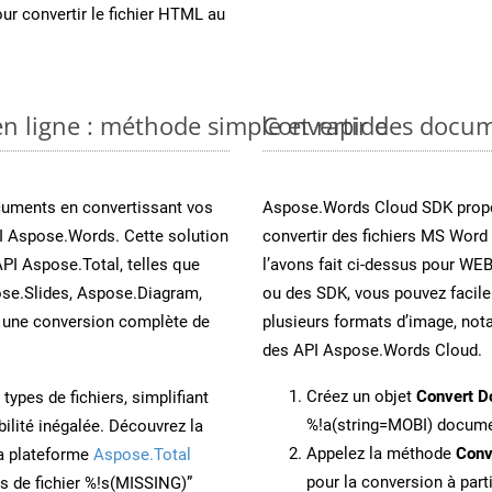
ur convertir le fichier HTML au
n ligne : méthode simple et rapide
Convertir des docu
cuments en convertissant vos
Aspose.Words Cloud SDK propo
I Aspose.Words. Cette solution
convertir des fichiers MS Word
API Aspose.Total, telles que
l’avons fait ci-dessus pour WEB
se.Slides, Aspose.Diagram,
ou des SDK, vous pouvez facil
une conversion complète de
plusieurs formats d’image, not
des API Aspose.Words Cloud.
Créez un objet
Convert D
ypes de fichiers, simplifiant
%!a(string=MOBI) docum
ilité inégalée. Découvrez la
Appelez la méthode
Conv
la plateforme
Aspose.Total
pour la conversion à part
ons de fichier %!s(MISSING)”