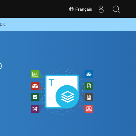
Français
SDK
p