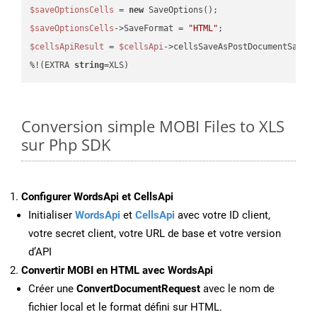
$saveOptionsCells
 = 
new
$saveOptionsCells
->SaveFormat = 
"HTML"
$cellsApiResult
 = 
$cellsApi
->cellsSaveAsPostDocumentSaveA
%!(EXTRA 
string
=XLS)
Conversion simple MOBI Files to XLS
sur Php SDK
Configurer WordsApi et CellsApi
Initialiser
WordsApi
et
CellsApi
avec votre ID client,
votre secret client, votre URL de base et votre version
d’API
Convertir MOBI en HTML avec WordsApi
Créer une
ConvertDocumentRequest
avec le nom de
fichier local et le format défini sur HTML.