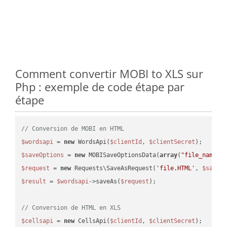
Comment convertir MOBI to XLS sur
Php : exemple de code étape par
étape
// Conversion de MOBI en HTML
$wordsapi
 = 
new
 WordsApi(
$clientId
, 
$clientSecret
$saveOptions
 = 
new
 MOBISaveOptionsData(
array
(
"file_name"
 
$request
 = 
new
 Requests\SaveAsRequest(
'file.HTML'
, 
$saveO
$result
 = 
$wordsapi
->saveAs(
$request
);

// Conversion de HTML en XLS
$cellsapi
 = 
new
 CellsApi(
$clientId
, 
$clientSecret