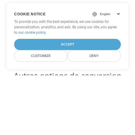
COOKIE NOTICE
To provide you with the best experience, we use cookies for
personalization, analytics, and ads. By using our site, you agree
to
our cookie policy
.
ACCEPT
CUSTOMIZE
DENY
Autres options de conversion
Word
Convertir MOBI en DOC
DOC:
Microsoft Word Binary Format
Convertir MOBI en DOT
DOT:
Microsoft Word Template Files