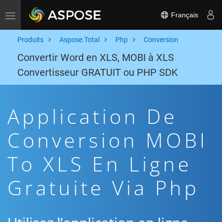
Français
Toggle navigation
Produits
Aspose.Total
Php
Conversion
Convertir Word en XLS, MOBI à XLS
Convertisseur GRATUIT ou PHP SDK
Application De
Conversion MOBI
To XLS En Ligne
Gratuite Via Php