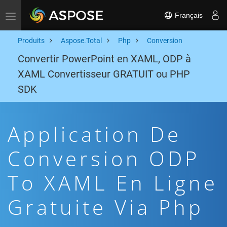
Français
Toggle navigation
Produits
Aspose.Total
Php
Conversion
Convertir PowerPoint en XAML, ODP à
XAML Convertisseur GRATUIT ou PHP
SDK
Application De
Conversion ODP
To XAML En Ligne
Gratuite Via Php