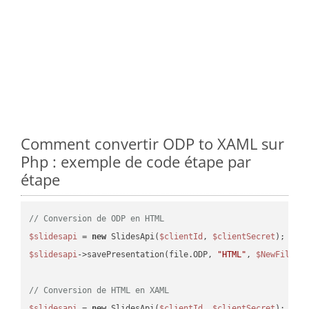
Comment convertir ODP to XAML sur
Php : exemple de code étape par
étape
// Conversion de ODP en HTML
$slidesapi
 = 
new
 SlidesApi(
$clientId
, 
$clientSecret
$slidesapi
->savePresentation(file.ODP, 
"HTML"
, 
$NewFile
);

// Conversion de HTML en XAML
$slidesapi
 = 
new
 SlidesApi(
$clientId
, 
$clientSecret