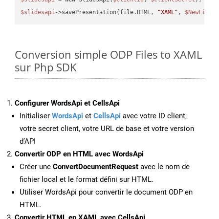
$slidesapi
->savePresentation(file.HTML, 
"XAML"
, 
$NewFile
Conversion simple ODP Files to XAML
sur Php SDK
Configurer WordsApi et CellsApi
Initialiser
WordsApi
et
CellsApi
avec votre ID client,
votre secret client, votre URL de base et votre version
d’API
Convertir ODP en HTML avec WordsApi
Créer une
ConvertDocumentRequest
avec le nom de
fichier local et le format défini sur HTML.
Utiliser WordsApi pour convertir le document ODP en
HTML.
Convertir HTML en XAML avec CellsApi