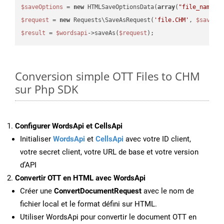
$saveOptions
 = 
new
 HTMLSaveOptionsData(
array
(
"file_name"
 
$request
 = 
new
 Requests\SaveAsRequest(
'file.CHM'
, 
$saveOp
$result
 = 
$wordsapi
->saveAs(
$request
Conversion simple OTT Files to CHM
sur Php SDK
Configurer WordsApi et CellsApi
Initialiser
WordsApi
et
CellsApi
avec votre ID client,
votre secret client, votre URL de base et votre version
d’API
Convertir OTT en HTML avec WordsApi
Créer une
ConvertDocumentRequest
avec le nom de
fichier local et le format défini sur HTML.
Utiliser WordsApi pour convertir le document OTT en