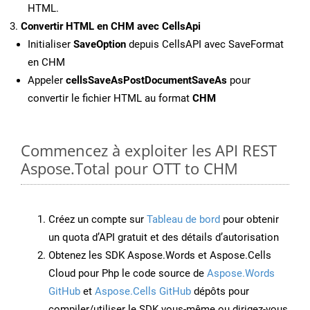
HTML.
Convertir HTML en CHM avec CellsApi
Initialiser
SaveOption
depuis CellsAPI avec SaveFormat
en CHM
Appeler
cellsSaveAsPostDocumentSaveAs
pour
convertir le fichier HTML au format
CHM
Commencez à exploiter les API REST
Aspose.Total pour OTT to CHM
Créez un compte sur
Tableau de bord
pour obtenir
un quota d’API gratuit et des détails d’autorisation
Obtenez les SDK Aspose.Words et Aspose.Cells
Cloud pour Php le code source de
Aspose.Words
GitHub
et
Aspose.Cells GitHub
dépôts pour
compiler/utiliser le SDK vous-même ou dirigez-vous