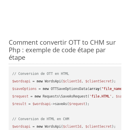
Comment convertir OTT to CHM sur
Php : exemple de code étape par
étape
// Conversion de OTT en HTML
$wordsapi
 = 
new
 WordsApi(
$clientId
, 
$clientSecret
$saveOptions
 = 
new
 OTTSaveOptionsData(
array
(
"file_name"
 =
$request
 = 
new
 Requests\SaveAsRequest(
'file.HTML'
, 
$saveO
$result
 = 
$wordsapi
->saveAs(
$request
);

// Conversion de HTML en CHM
$wordsapi
 = 
new
 WordsApi(
$clientId
, 
$clientSecret