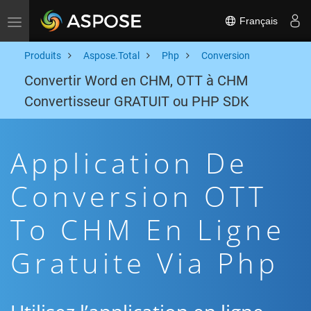
Français
Toggle navigation
Produits
Aspose.Total
Php
Conversion
Convertir Word en CHM, OTT à CHM
Convertisseur GRATUIT ou PHP SDK
Application De
Conversion OTT
To CHM En Ligne
Gratuite Via Php