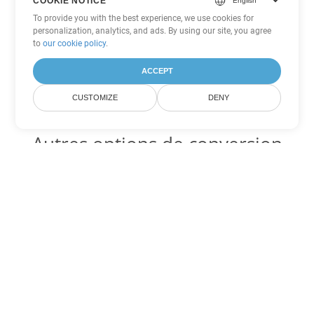
COOKIE NOTICE
To provide you with the best experience, we use cookies for
personalization, analytics, and ads. By using our site, you agree
to
our cookie policy
.
ACCEPT
CUSTOMIZE
DENY
Autres options de conversion
Word
Convertir OTT en DOC
DOC:
Microsoft Word Binary Format
Convertir OTT en DOT
DOT:
Microsoft Word Template Files
Convertir OTT en DOCX