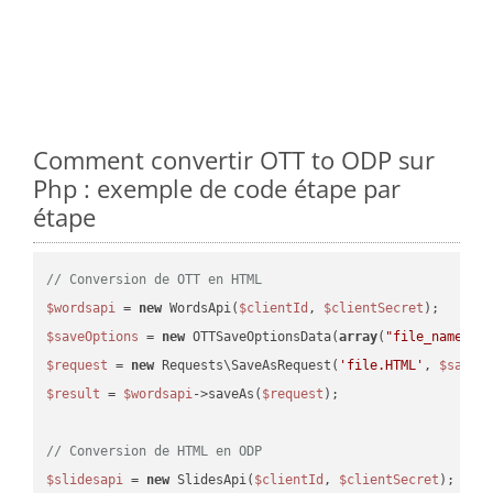
Comment convertir OTT to ODP sur
Php : exemple de code étape par
étape
// Conversion de OTT en HTML
$wordsapi
 = 
new
 WordsApi(
$clientId
, 
$clientSecret
$saveOptions
 = 
new
 OTTSaveOptionsData(
array
(
"file_name"
 =
$request
 = 
new
 Requests\SaveAsRequest(
'file.HTML'
, 
$saveO
$result
 = 
$wordsapi
->saveAs(
$request
);

// Conversion de HTML en ODP
$slidesapi
 = 
new
 SlidesApi(
$clientId
, 
$clientSecret