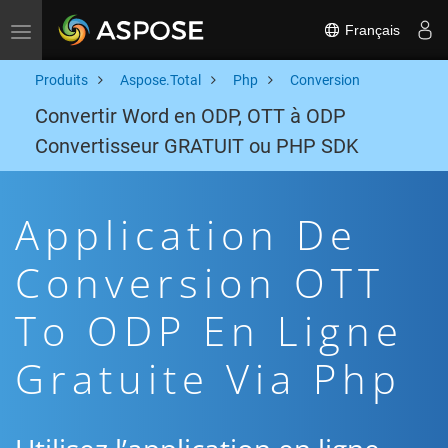
Français
Toggle navigation
Produits
Aspose.Total
Php
Conversion
Convertir Word en ODP, OTT à ODP
Convertisseur GRATUIT ou PHP SDK
Application De
Conversion OTT
To ODP En Ligne
Gratuite Via Php