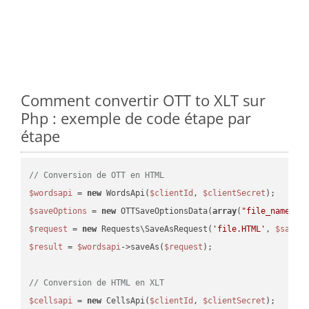
Comment convertir OTT to XLT sur
Php : exemple de code étape par
étape
// Conversion de OTT en HTML
$wordsapi
 = 
new
 WordsApi(
$clientId
, 
$clientSecret
$saveOptions
 = 
new
 OTTSaveOptionsData(
array
(
"file_name"
 =
$request
 = 
new
 Requests\SaveAsRequest(
'file.HTML'
, 
$saveO
$result
 = 
$wordsapi
->saveAs(
$request
);

// Conversion de HTML en XLT
$cellsapi
 = 
new
 CellsApi(
$clientId
, 
$clientSecret