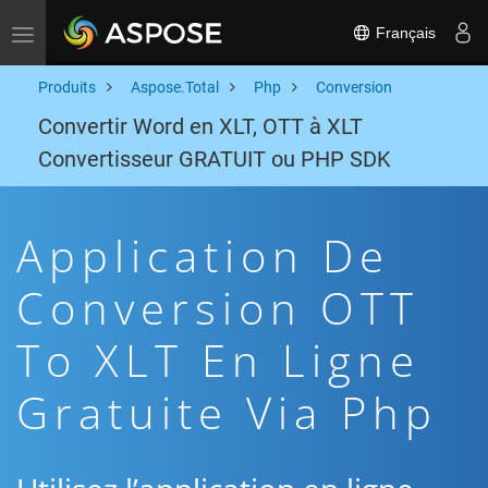
Français
Toggle navigation
Produits
Aspose.Total
Php
Conversion
Convertir Word en XLT, OTT à XLT
Convertisseur GRATUIT ou PHP SDK
Application De
Conversion OTT
To XLT En Ligne
Gratuite Via Php