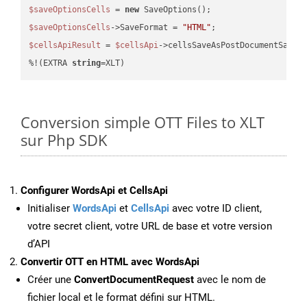
$saveOptionsCells
 = 
new
$saveOptionsCells
->SaveFormat = 
"HTML"
$cellsApiResult
 = 
$cellsApi
->cellsSaveAsPostDocumentSaveA
%!(EXTRA 
string
=XLT)
Conversion simple OTT Files to XLT
sur Php SDK
Configurer WordsApi et CellsApi
Initialiser
WordsApi
et
CellsApi
avec votre ID client,
votre secret client, votre URL de base et votre version
d’API
Convertir OTT en HTML avec WordsApi
Créer une
ConvertDocumentRequest
avec le nom de
fichier local et le format défini sur HTML.