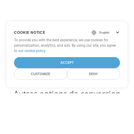
COOKIE NOTICE
To provide you with the best experience, we use cookies for
personalization, analytics, and ads. By using our site, you agree
to
our cookie policy
.
ACCEPT
CUSTOMIZE
DENY
Autres options de conversion
Word
Convertir OTT en DOC
DOC:
Microsoft Word Binary Format