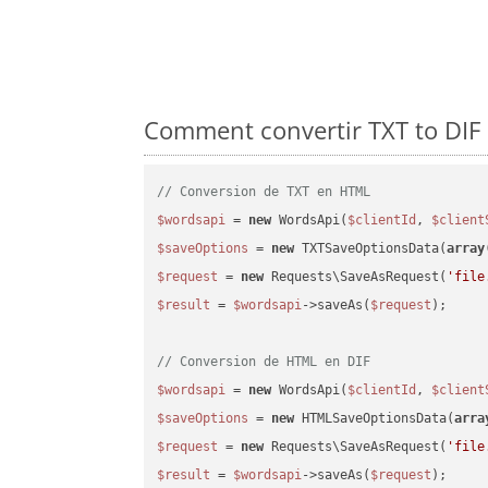
Comment convertir TXT to DIF 
// Conversion de TXT en HTML
$wordsapi
 = 
new
 WordsApi(
$clientId
, 
$client
$saveOptions
 = 
new
 TXTSaveOptionsData(
array
$request
 = 
new
 Requests\SaveAsRequest(
'file
$result
 = 
$wordsapi
->saveAs(
$request
);

// Conversion de HTML en DIF
$wordsapi
 = 
new
 WordsApi(
$clientId
, 
$client
$saveOptions
 = 
new
 HTMLSaveOptionsData(
arra
$request
 = 
new
 Requests\SaveAsRequest(
'file
$result
 = 
$wordsapi
->saveAs(
$request