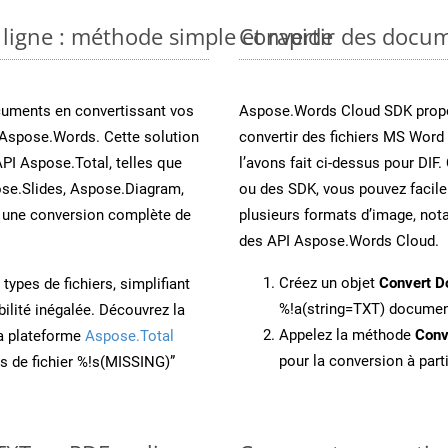
 ligne : méthode simple et rapide
Convertir des docum
cuments en convertissant vos
Aspose.Words Cloud SDK propo
 Aspose.Words. Cette solution
convertir des fichiers MS Word
API Aspose.Total, telles que
l’avons fait ci-dessus pour DIF.
se.Slides, Aspose.Diagram,
ou des SDK, vous pouvez facil
une conversion complète de
plusieurs formats d’image, not
des API Aspose.Words Cloud.
Créez un objet
Convert D
ypes de fichiers, simplifiant
%!a(string=TXT) docume
ilité inégalée. Découvrez la
Appelez la méthode
Conv
la plateforme
Aspose.Total
pour la conversion à part
ons de fichier %!s(MISSING)”