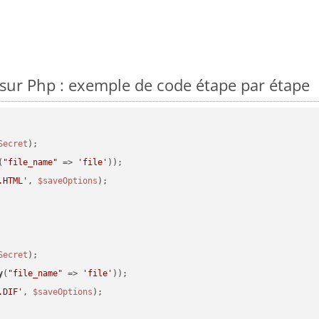
sur Php : exemple de code étape par étape
Secret
(
"file_name"
 => 
'file'
.HTML'
, 
$saveOptions
Secret
y
(
"file_name"
 => 
'file'
.DIF'
, 
$saveOptions