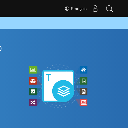
Français
K
o