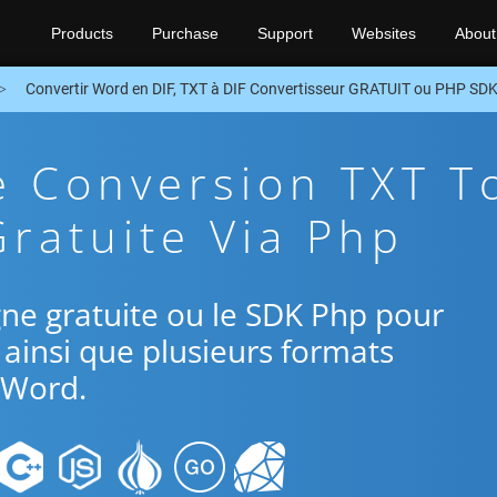
Products
Purchase
Support
Websites
About
Convertir Word en DIF, TXT à DIF Convertisseur GRATUIT ou PHP SD
e Conversion TXT T
Gratuite Via Php
ligne gratuite ou le SDK Php pour
 ainsi que plusieurs formats
Word.