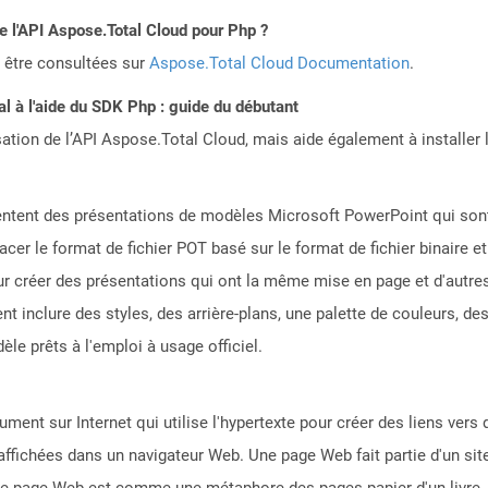
de l'API Aspose.Total Cloud pour Php ?
 être consultées sur
Aspose.Total Cloud Documentation
.
 à l'aide du SDK Php : guide du débutant
sation de l’API Aspose.Total Cloud, mais aide également à installer 
sentent des présentations de modèles Microsoft PowerPoint qui son
cer le format de fichier POT basé sur le format de fichier binaire e
our créer des présentations qui ont la même mise en page et d'autre
 inclure des styles, des arrière-plans, une palette de couleurs, des
èle prêts à l'emploi à usage officiel.
ent sur Internet qui utilise l'hypertexte pour créer des liens ver
affichées dans un navigateur Web. Une page Web fait partie d'un si
 page Web est comme une métaphore des pages papier d'un livre.