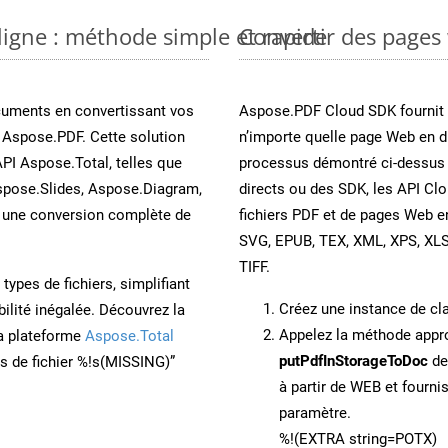
ligne : méthode simple et rapide
Convertir des pages
cuments en convertissant vos
Aspose.PDF Cloud SDK fournit d
 Aspose.PDF. Cette solution
n’importe quelle page Web en di
API Aspose.Total, telles que
processus démontré ci-dessus 
spose.Slides, Aspose.Diagram,
directs ou des SDK, les API Cl
une conversion complète de
fichiers PDF et de pages Web 
SVG, EPUB, TEX, XML, XPS, XL
TIFF.
ypes de fichiers, simplifiant
Créez une instance de c
ilité inégalée. Découvrez la
Appelez la méthode app
la plateforme
Aspose.Total
putPdfInStorageToDoc
de
ons de fichier %!s(MISSING)”
à partir de WEB et fourn
paramètre.
%!(EXTRA string=POTX)