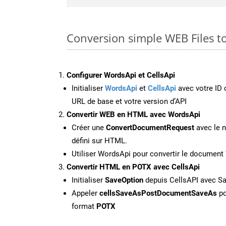
Conversion simple WEB Files t
Configurer WordsApi et CellsApi
Initialiser
WordsApi
et
CellsApi
avec votre ID c
URL de base et votre version d’API
Convertir WEB en HTML avec WordsApi
Créer une
ConvertDocumentRequest
avec le n
défini sur HTML.
Utiliser WordsApi pour convertir le documen
Convertir HTML en POTX avec CellsApi
Initialiser
SaveOption
depuis CellsAPI avec S
Appeler
cellsSaveAsPostDocumentSaveAs
po
format
POTX