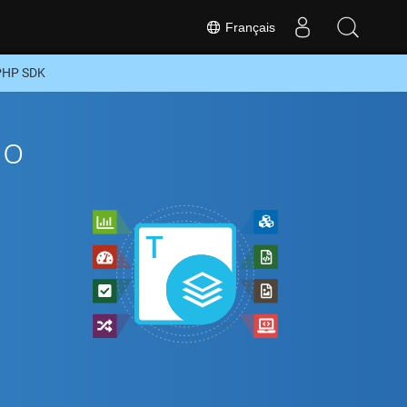
Français
 PHP SDK
To