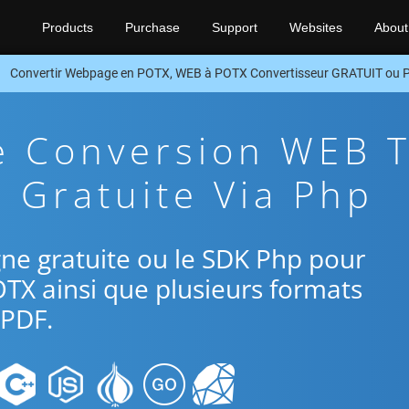
Products
Purchase
Support
Websites
About
Convertir Webpage en POTX, WEB à POTX Convertisseur GRATUIT ou
e Conversion WEB 
 Gratuite Via Php
ligne gratuite ou le SDK Php pour
TX ainsi que plusieurs formats
PDF.