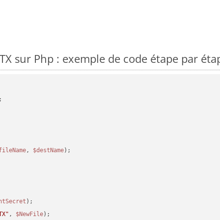
X sur Php : exemple de code étape par éta
fileName
, 
$destName
);

ntSecret
TX"
, 
$NewFile