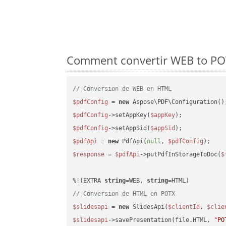
Comment convertir WEB to POT
// Conversion de WEB en HTML
$pdfConfig
 = 
new
$pdfConfig
->setAppKey(
$appKey
$pdfConfig
->setAppSid(
$appSid
$pdfApi
 = 
new
 PdfApi(
null
, 
$pdfConfig
$response
 = 
$pdfApi
->putPdfInStorageToDoc(
$
%!(EXTRA 
string
=WEB, 
string
// Conversion de HTML en POTX
$slidesapi
 = 
new
 SlidesApi(
$clientId
, 
$clie
$slidesapi
->savePresentation(file.HTML, 
"PO