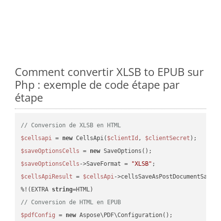
Comment convertir XLSB to EPUB sur
Php : exemple de code étape par
étape
// Conversion de XLSB en HTML
$cellsapi
 = 
new
 CellsApi(
$clientId
, 
$clientSecret
$saveOptionsCells
 = 
new
$saveOptionsCells
->SaveFormat = 
"XLSB"
$cellsApiResult
 = 
$cellsApi
->cellsSaveAsPostDocumentSaveA
%!(EXTRA 
string
// Conversion de HTML en EPUB
$pdfConfig
 = 
new