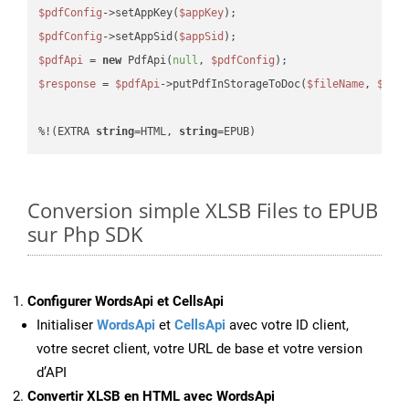
$pdfConfig
->setAppKey(
$appKey
$pdfConfig
->setAppSid(
$appSid
$pdfApi
 = 
new
 PdfApi(
null
, 
$pdfConfig
$response
 = 
$pdfApi
->putPdfInStorageToDoc(
$fileName
, 
$des
%!(EXTRA 
string
=HTML, 
string
=EPUB)
Conversion simple XLSB Files to EPUB
sur Php SDK
Configurer WordsApi et CellsApi
Initialiser
WordsApi
et
CellsApi
avec votre ID client,
votre secret client, votre URL de base et votre version
d’API
Convertir XLSB en HTML avec WordsApi