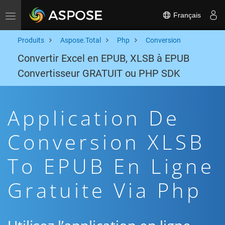
Français
Toggle navigation
Produits
Aspose.Total
Php
Conversion
Convertir Excel en EPUB, XLSB à EPUB
Convertisseur GRATUIT ou PHP SDK
Application De
Conversion XLSB
To EPUB En Ligne
Gratuite Via Php