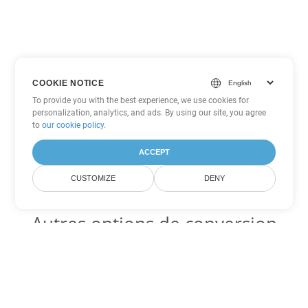
COOKIE NOTICE
To provide you with the best experience, we use cookies for
personalization, analytics, and ads. By using our site, you agree
to
our cookie policy
.
ACCEPT
CUSTOMIZE
DENY
Autres options de conversion
Excel
Convertir XLSB en DOC
DOC:
Microsoft Word Binary Format