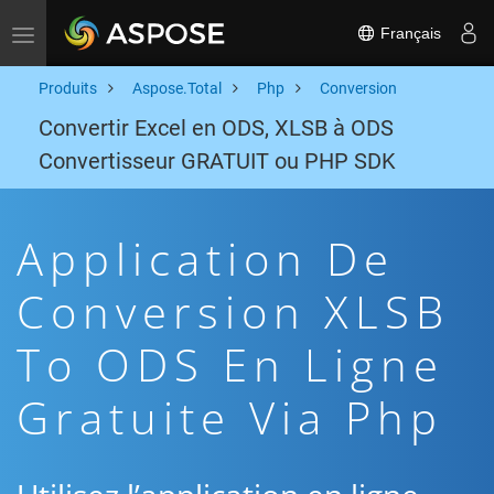
Français
Toggle navigation
Produits
Aspose.Total
Php
Conversion
Convertir Excel en ODS, XLSB à ODS
Convertisseur GRATUIT ou PHP SDK
Application De
Conversion XLSB
To ODS En Ligne
Gratuite Via Php