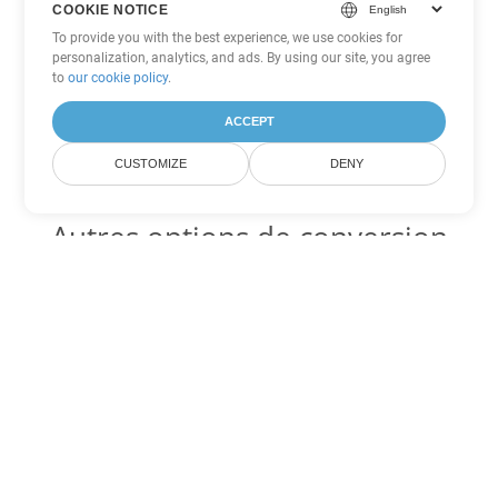
COOKIE NOTICE
To provide you with the best experience, we use cookies for
personalization, analytics, and ads. By using our site, you agree
to
our cookie policy
.
ACCEPT
CUSTOMIZE
DENY
Autres options de conversion
Excel
Convertir XLSB en DOC
DOC:
Microsoft Word Binary Format
Convertir XLSB en DOT
DOT:
Microsoft Word Template Files