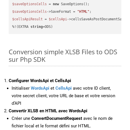
$saveOptionsCells
 = 
new
$saveOptionsCells
->SaveFormat = 
"HTML"
$cellsApiResult
 = 
$cellsApi
->cellsSaveAsPostDocumentSaveA
%!(EXTRA 
string
=ODS)
Conversion simple XLSB Files to ODS
sur Php SDK
Configurer WordsApi et CellsApi
Initialiser
WordsApi
et
CellsApi
avec votre ID client,
votre secret client, votre URL de base et votre version
d’API
Convertir XLSB en HTML avec WordsApi
Créer une
ConvertDocumentRequest
avec le nom de
fichier local et le format défini sur HTML.