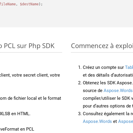
fileName
, 
$destName
);

to PCL sur Php SDK
Commencez à exploit
Créez un compte sur
Tab
lient, votre secret client, votre
et des détails d’autorisat
Obtenez les SDK Aspose.
source de
Aspose.Words
om de fichier local et le format
compiler/utiliser le SDK
pour d’autres options de
t XLSB en HTML.
Consultez également la r
Aspose.Words
et
Aspose
aveFormat en PCL