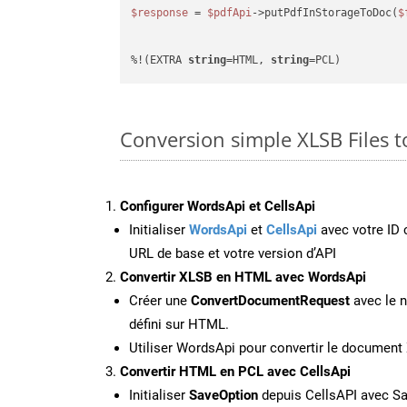
$response
 = 
$pdfApi
->putPdfInStorageToDoc(
$
%!(EXTRA 
string
=HTML, 
string
=PCL)
Conversion simple XLSB Files 
Configurer WordsApi et CellsApi
Initialiser
WordsApi
et
CellsApi
avec votre ID c
URL de base et votre version d’API
Convertir XLSB en HTML avec WordsApi
Créer une
ConvertDocumentRequest
avec le n
défini sur HTML.
Utiliser WordsApi pour convertir le documen
Convertir HTML en PCL avec CellsApi
Initialiser
SaveOption
depuis CellsAPI avec S