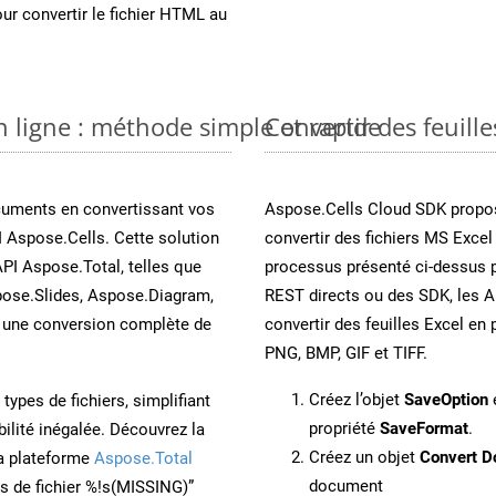
ur convertir le fichier HTML au
n ligne : méthode simple et rapide
Convertir des feuill
cuments en convertissant vos
Aspose.Cells Cloud SDK propos
 Aspose.Cells. Cette solution
convertir des fichiers MS Excel
API Aspose.Total, telles que
processus présenté ci-dessus p
ose.Slides, Aspose.Diagram,
REST directs ou des SDK, les 
une conversion complète de
convertir des feuilles Excel e
PNG, BMP, GIF et TIFF.
Créez l’objet
SaveOption
e
ypes de fichiers, simplifiant
propriété
SaveFormat
.
ilité inégalée. Découvrez la
Créez un objet
Convert D
la plateforme
Aspose.Total
document
ons de fichier %!s(MISSING)”