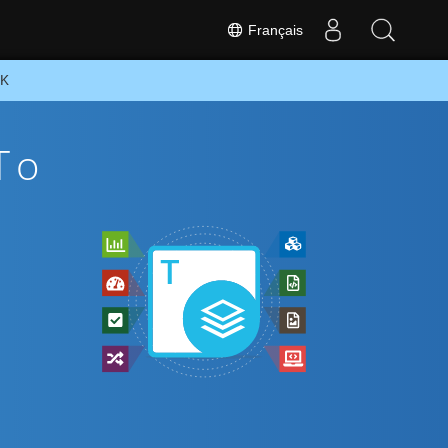
Français
DK
To