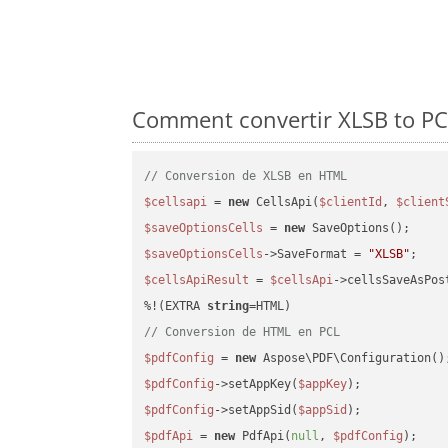
Comment convertir XLSB to PCL
// Conversion de XLSB en HTML
$cellsapi
 = 
new
 CellsApi(
$clientId
, 
$client
$saveOptionsCells
 = 
new
$saveOptionsCells
->SaveFormat = 
"XLSB"
$cellsApiResult
 = 
$cellsApi
->cellsSaveAsPos
%!(EXTRA 
string
// Conversion de HTML en PCL
$pdfConfig
 = 
new
$pdfConfig
->setAppKey(
$appKey
$pdfConfig
->setAppSid(
$appSid
$pdfApi
 = 
new
 PdfApi(
null
, 
$pdfConfig