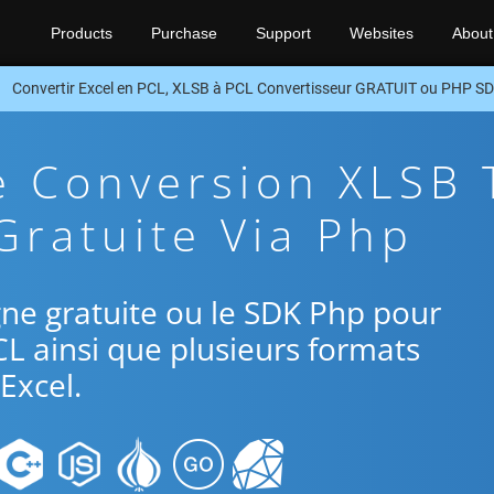
Products
Purchase
Support
Websites
About
Convertir Excel en PCL, XLSB à PCL Convertisseur GRATUIT ou PHP S
e Conversion XLSB 
Gratuite Via Php
ligne gratuite ou le SDK Php pour
CL ainsi que plusieurs formats
Excel.