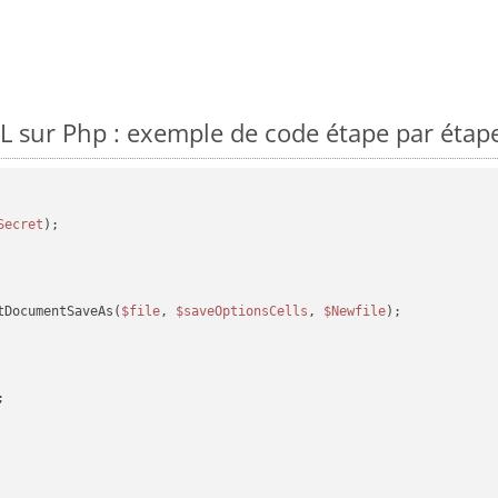
 sur Php : exemple de code étape par étap
Secret
tDocumentSaveAs(
$file
, 
$saveOptionsCells
, 
$Newfile
);
