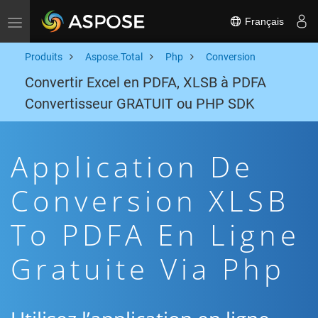
Français
Toggle navigation
Produits
Aspose.Total
Php
Conversion
Convertir Excel en PDFA, XLSB à PDFA
Convertisseur GRATUIT ou PHP SDK
Application De
Conversion XLSB
To PDFA En Ligne
Gratuite Via Php