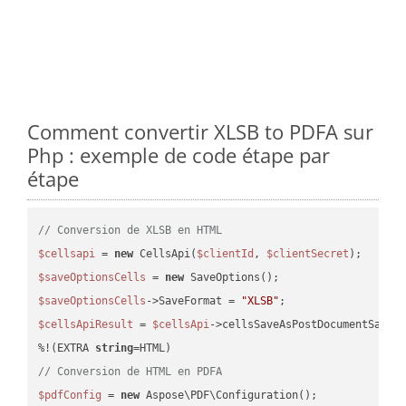
Comment convertir XLSB to PDFA sur
Php : exemple de code étape par
étape
// Conversion de XLSB en HTML
$cellsapi
 = 
new
 CellsApi(
$clientId
, 
$clientSecret
$saveOptionsCells
 = 
new
$saveOptionsCells
->SaveFormat = 
"XLSB"
$cellsApiResult
 = 
$cellsApi
->cellsSaveAsPostDocumentSaveA
%!(EXTRA 
string
// Conversion de HTML en PDFA
$pdfConfig
 = 
new