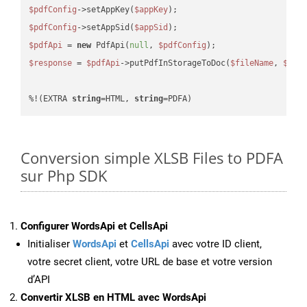
$pdfConfig
->setAppKey(
$appKey
$pdfConfig
->setAppSid(
$appSid
$pdfApi
 = 
new
 PdfApi(
null
, 
$pdfConfig
$response
 = 
$pdfApi
->putPdfInStorageToDoc(
$fileName
, 
$des
%!(EXTRA 
string
=HTML, 
string
=PDFA)
Conversion simple XLSB Files to PDFA
sur Php SDK
Configurer WordsApi et CellsApi
Initialiser
WordsApi
et
CellsApi
avec votre ID client,
votre secret client, votre URL de base et votre version
d’API
Convertir XLSB en HTML avec WordsApi