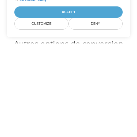
to
our cookie policy
.
ACCEPT
CUSTOMIZE
DENY
Autres options de conversion
Excel
Convertir XLSB en DOC
DOC:
Microsoft Word Binary Format
Convertir XLSB en DOT
DOT:
Microsoft Word Template Files
Convertir XLSB en DOCX
DOCX:
Office 2007+ Word Document