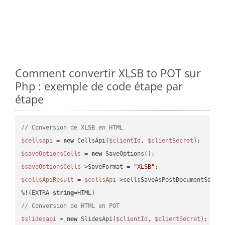
Comment convertir XLSB to POT sur
Php : exemple de code étape par
étape
// Conversion de XLSB en HTML
$cellsapi
 = 
new
 CellsApi(
$clientId
, 
$clientSecret
$saveOptionsCells
 = 
new
$saveOptionsCells
->SaveFormat = 
"XLSB"
$cellsApiResult
 = 
$cellsApi
->cellsSaveAsPostDocumentSaveA
%!(EXTRA 
string
// Conversion de HTML en POT
$slidesapi
 = 
new
 SlidesApi(
$clientId
, 
$clientSecret