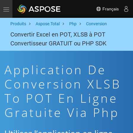
Français
Toggle navigation
Produits
Aspose.Total
Php
Conversion
Convertir Excel en POT, XLSB à POT
Convertisseur GRATUIT ou PHP SDK
Application De
Conversion XLSB
To POT En Ligne
Gratuite Via Php