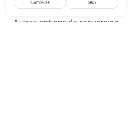
CUSTOMIZE
DENY
Autres options de conversion
Excel
Convertir XLSB en DOC
DOC:
Microsoft Word Binary Format
Convertir XLSB en DOT
DOT:
Microsoft Word Template Files
Convertir XLSB en DOCX
DOCX:
Office 2007+ Word Document
Convertir XLSB en DOCM
DOCM:
Microsoft Word 2007 Marco File