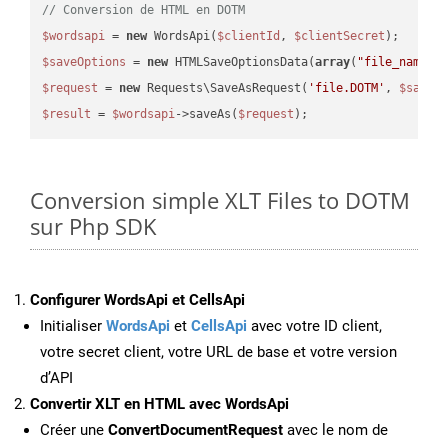
// Conversion de HTML en DOTM
$wordsapi
 = 
new
 WordsApi(
$clientId
, 
$clientSecret
$saveOptions
 = 
new
 HTMLSaveOptionsData(
array
(
"file_name"
 
$request
 = 
new
 Requests\SaveAsRequest(
'file.DOTM'
, 
$saveO
$result
 = 
$wordsapi
->saveAs(
$request
Conversion simple XLT Files to DOTM
sur Php SDK
Configurer WordsApi et CellsApi
Initialiser
WordsApi
et
CellsApi
avec votre ID client,
votre secret client, votre URL de base et votre version
d’API
Convertir XLT en HTML avec WordsApi
Créer une
ConvertDocumentRequest
avec le nom de