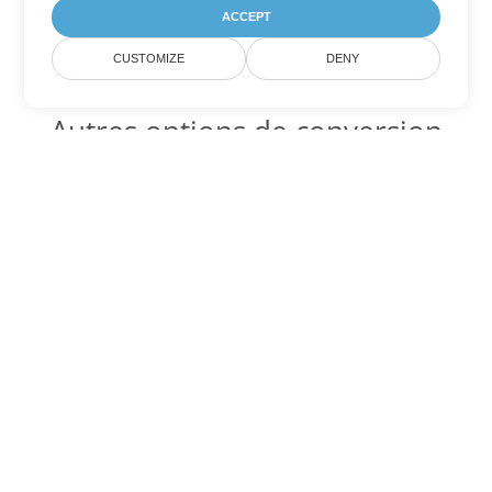
ACCEPT
CUSTOMIZE
DENY
Autres options de conversion
Excel
Convertir XLT en DOC
DOC:
Microsoft Word Binary Format
Convertir XLT en DOT
DOT:
Microsoft Word Template Files
Convertir XLT en DOCX
DOCX:
Office 2007+ Word Document
Convertir XLT en DOCM