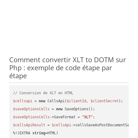
Comment convertir XLT to DOTM sur
Php : exemple de code étape par
étape
// Conversion de XLT en HTML
$cellsapi
 = 
new
 CellsApi(
$clientId
, 
$clientSecret
$saveOptionsCells
 = 
new
$saveOptionsCells
->SaveFormat = 
"XLT"
$cellsApiResult
 = 
$cellsApi
->cellsSaveAsPostDocumentSaveA
%!(EXTRA 
string