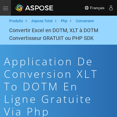
Français
Toggle navigation
Produits
Aspose.Total
Php
Conversion
Convertir Excel en DOTM, XLT à DOTM
Convertisseur GRATUIT ou PHP SDK
Application De
Conversion XLT
To DOTM En
Ligne Gratuite
Via Php