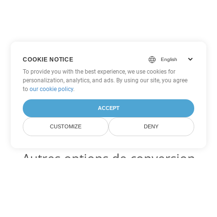
COOKIE NOTICE
To provide you with the best experience, we use cookies for
personalization, analytics, and ads. By using our site, you agree
to
our cookie policy
.
ACCEPT
CUSTOMIZE
DENY
Autres options de conversion
Excel
Convertir JSON en DOC
DOC:
Microsoft Word Binary Format