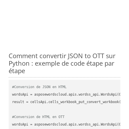
Comment convertir JSON to OTT sur
Python : exemple de code étape par
étape
#Conversion de JSON en HTML
wordsApi
 = asposewordscloud.apis.wordss_api.WordsApi(GetC
result
 = cellsApi.cells_workbook_put_convert_workbook(fil
#Conversion de HTML en OTT
wordsApi
 = asposewordscloud.apis.wordss_api.WordsApi(GetC