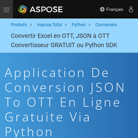
Français
Toggle navigation
Produits
Aspose.Total
Python
Conversion
Convertir Excel en OTT, JSON à OTT
Convertisseur GRATUIT ou Python SDK
Application De
Conversion JSON
To OTT En Ligne
Gratuite Via
Python