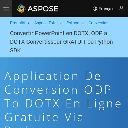
Français
Toggle navigation
Produits
Aspose.Total
Python
Conversion
Convertir PowerPoint en DOTX, ODP à
DOTX Convertisseur GRATUIT ou Python
SDK
Application De
Conversion ODP
To DOTX En Ligne
Gratuite Via