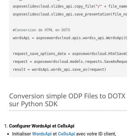
asposeslidescloud.slides_api.copy_file(
"/"
 + file_name, f
asposeslidescloud.slides_api.save_presentation(file_name,
#Conversion de HTML en DOTX
wordsApi = asposewordscloud.apis.wordss_api.WordsApi(GetC
request_save_options_data = asposewordscloud.HtmlSaveOptio
request = asposewordscloud.models.requests.SaveAsRequest(n
Conversion simple ODP Files to DOTX
sur Python SDK
Configurer WordsApi et CellsApi
Initialiser
WordsApi
et
CellsApi
avec votre ID client,