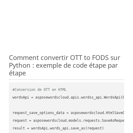
Comment convertir OTT to FODS sur
Python : exemple de code étape par
étape
#Conversion de OTT en HTML
wordsApi
 = asposewordscloud.apis.wordss_api.WordsApi(GetC
request_save_options_data
 = asposewordscloud.HtmlSaveOpti
request
result
 = wordsApi.words_api.save_as(request)
