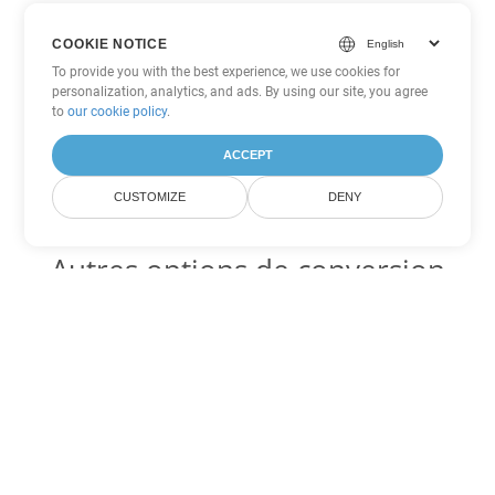
COOKIE NOTICE
To provide you with the best experience, we use cookies for
personalization, analytics, and ads. By using our site, you agree
to
our cookie policy
.
ACCEPT
CUSTOMIZE
DENY
Autres options de conversion
Word
Convertir OTT en DOC
DOC:
Microsoft Word Binary Format
Convertir OTT en DOT
DOT:
Microsoft Word Template Files