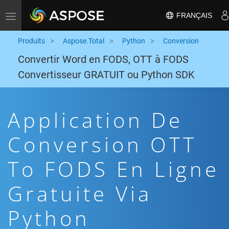
FRANÇAIS
Toggle navigation
Produits
Aspose.Total
Python
Conversion
Convertir Word en FODS, OTT à FODS
Convertisseur GRATUIT ou Python SDK
Application De
Conversion OTT
To FODS En Ligne
Gratuite Via
Python