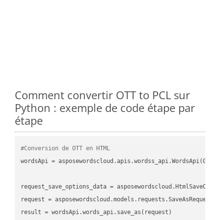
Comment convertir OTT to PCL sur
Python : exemple de code étape par
étape
#Conversion de OTT en HTML
wordsApi = asposewordscloud.apis.wordss_api.WordsApi(GetC
request_save_options_data = asposewordscloud.HtmlSaveOptio
request = asposewordscloud.models.requests.SaveAsRequest(n
result = wordsApi.words_api.save_as(request)
