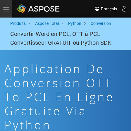
Français
Toggle navigation
Produits
Aspose.Total
Python
Conversion
Convertir Word en PCL, OTT à PCL
Convertisseur GRATUIT ou Python SDK
Application De
Conversion OTT
To PCL En Ligne
Gratuite Via
Python